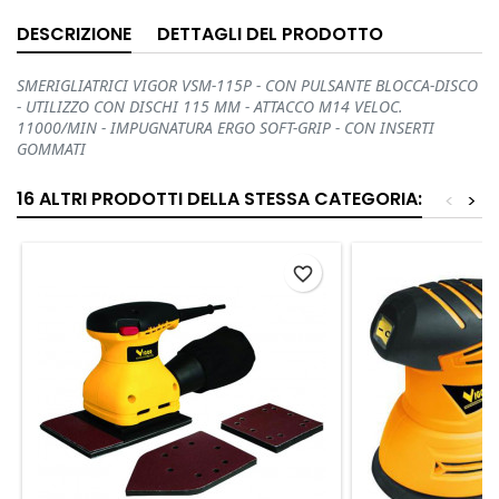
DESCRIZIONE
DETTAGLI DEL PRODOTTO
SMERIGLIATRICI VIGOR VSM-115P - CON PULSANTE BLOCCA-DISCO
- UTILIZZO CON DISCHI 115 MM - ATTACCO M14 VELOC.
11000/MIN - IMPUGNATURA ERGO SOFT-GRIP - CON INSERTI
GOMMATI
16 ALTRI PRODOTTI DELLA STESSA CATEGORIA:
<
>
favorite_border