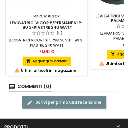
LEVIGATRICI VI
MARCA:
VIGOR
PALMAR
LEVIGATRICI VIGOR P/PERSIANE VLP-
190 3-PIASTRE 240 WATT
(0)
LEVIGATRICI V
PALMAR
LEVIGATRICI VIGOR P/PERSIANE VLP-190 3-
Pr
40
PIASTRE 240 WATT
Prezzo
71,00 €
Aggiun

Aggiungi al carrello


Ultimi arti

Ultimi articoli in magazzino
COMMENTI (0)
Scrivi per primo una recensione

PRODOTTI