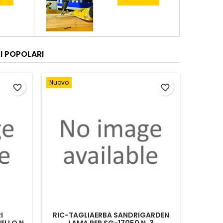
I POPOLARI
Nuovo
favorite_border
favorite_border
I
RIC-TAGLIAERBA SANDRIGARDEN