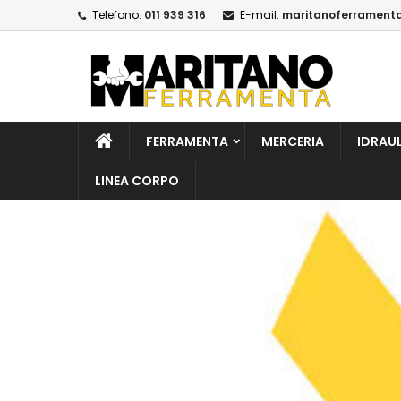
Telefono:
011 939 316
E-mail:
maritanoferrament
A
(
C
A
add_circle_outline
((
De
No
dei
FERRAMENTA
MERCERIA
IDRAU
LINEA CORPO