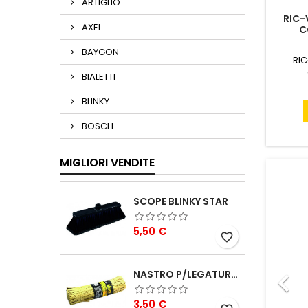
ARTIGLIO
RIC-
AXEL
C
BAYGON
RI
BIALETTI
BLINKY
BOSCH
MIGLIORI VENDITE
SCOPE BLINKY STAR
Prezzo
5,50 €
favorite_border

NASTRO P/LEGATURA CARTA VIGOR MAZZETTO 1000 PZ 250 MM
Prezzo
3,50 €