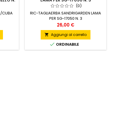
ELLO N.
LAMA PER SG-17050 N. 3
(0)
D/CUBA
RIC-TAGLIAERBA SANDRIGARDEN LAMA
PER SG-17050 N. 3
Prezzo
26,00 €
Aggiungi al carrello


ORDINABILE