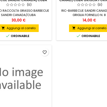
ECUE SANDRI CANADA/CUBA
CANAD/CUBA GRIGLIA FORN
8
(0)
(0)
O RACCOLTA GRASSO BARBECUE
RIC-BARBECUE SANDRI CANA
SANDRI CANADA/CUBA
GRIGLIA FORNELLO N. 8
Prezzo
Prezzo
30,00 €
14,00 €
Aggiungi al carrello
Aggiungi al carrello




ORDINABILE
ORDINABILE
favorite_border