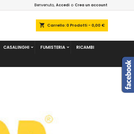
Benvenuto,
Accedi
o
Crea un account
×
×
×
×
shopping_cart
Carrello:
0
Prodotti - 0,00 €
sta
CASALINGHI
FUMISTERIA
RICAMBI
)
i
i