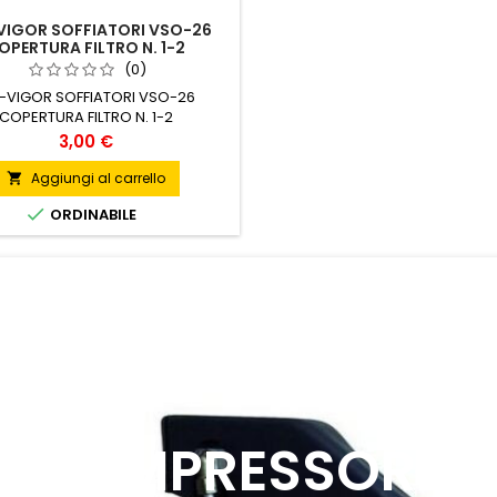
VIGOR SOFFIATORI VSO-26
OPERTURA FILTRO N. 1-2
(0)
C-VIGOR SOFFIATORI VSO-26
COPERTURA FILTRO N. 1-2
Prezzo
3,00 €
Aggiungi al carrello


ORDINABILE
Precedente
COMPRESSORE