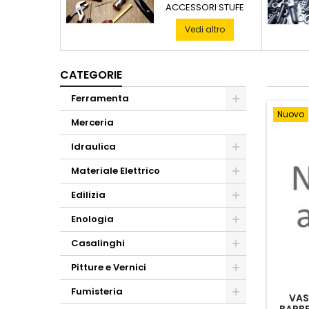
ACCESSORI STUFE
Vedi altro
CATEGORIE
Ferramenta
Nuovo
Merceria
Idraulica
Materiale Elettrico
Edilizia
Enologia
Casalinghi
Pitture e Vernici
Fumisteria
VAS