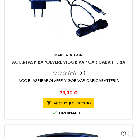
MARCA:
VIGOR
ACC.RI ASPIRAPOLVERE VIGOR VAP CARICABATTERIA
(0)
ACC.RI ASPIRAPOLVERE VIGOR VAP CARICABATTERIA
Prezzo
23,00 €
Aggiungi al carrello


ORDINABILE
favorite_border