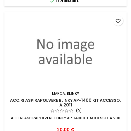

ORDINABILE
favorite_border
MARCA:
BLINKY
ACC.RI ASPIRAPOLVERE BLINKY AP-1400 KIT ACCESSO.
A.2011
(0)
ACC.RI ASPIRAPOLVERE BLINKY AP-1400 KIT ACCESSO. A.2011
Prezzo
20,00 €