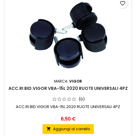
favorite_border
MARCA:
VIGOR
ACC.RI BID.VIGOR VBA-15L 2020 RUOTE UNIVERSALI 4PZ
(0)
ACC.RI BID.VIGOR VBA-15L 2020 RUOTE UNIVERSALI 4PZ
Prezzo
6,50 €
Aggiungi al carrello
