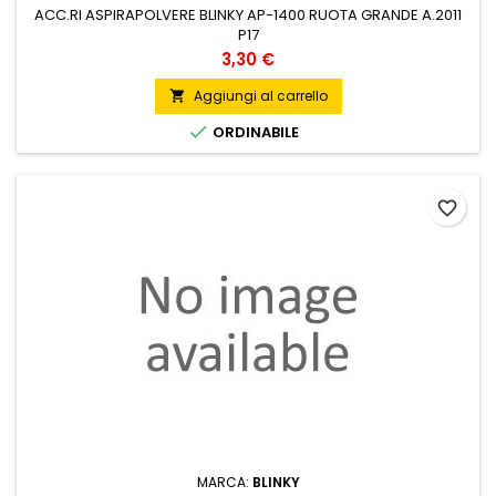
ACC.RI ASPIRAPOLVERE BLINKY AP-1400 RUOTA GRANDE A.2011
P17
Prezzo
3,30 €
Aggiungi al carrello


ORDINABILE
favorite_border
MARCA:
BLINKY