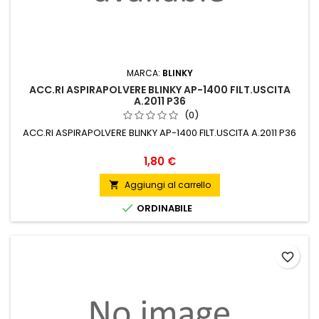
MARCA:
BLINKY
ACC.RI ASPIRAPOLVERE BLINKY AP-1400 FILT.USCITA
A.2011 P36
(0)
ACC.RI ASPIRAPOLVERE BLINKY AP-1400 FILT.USCITA A.2011 P36
Prezzo
1,80 €
Aggiungi al carrello


ORDINABILE
favorite_border