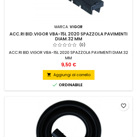
MARCA:
VIGOR
ACC.RI BID.VIGOR VBA-15L 2020 SPAZZOLA PAVIMENTI
DIAM.32 MM
(0)
ACC.RI BID.VIGOR VBA-15L 2020 SPAZZOLA PAVIMENTI DIAM.32
MM
Prezzo
9,50 €
Aggiungi al carrello


ORDINABILE
favorite_border