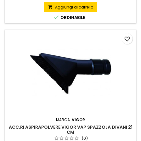
Aggiungi al carrello


ORDINABILE
favorite_border
MARCA:
VIGOR
ACC.RI ASPIRAPOLVERE VIGOR VAP SPAZZOLA DIVANI 21
CM
(0)