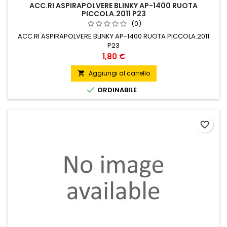
ACC.RI ASPIRAPOLVERE BLINKY AP-1400 RUOTA
PICCOLA.2011 P23
(0)
ACC.RI ASPIRAPOLVERE BLINKY AP-1400 RUOTA PICCOLA.2011
P23
Prezzo
1,80 €
Aggiungi al carrello


ORDINABILE
favorite_border