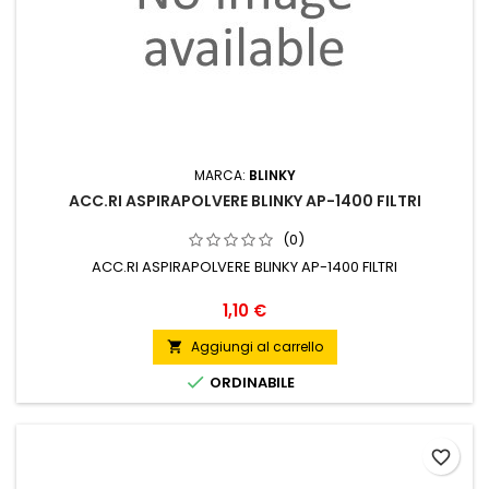
MARCA:
BLINKY
ACC.RI ASPIRAPOLVERE BLINKY AP-1400 FILTRI
(0)
ACC.RI ASPIRAPOLVERE BLINKY AP-1400 FILTRI
Prezzo
1,10 €
Aggiungi al carrello


ORDINABILE
favorite_border