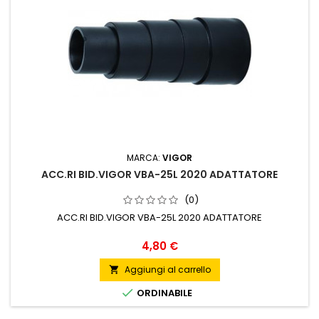
MARCA:
VIGOR
ACC.RI BID.VIGOR VBA-25L 2020 ADATTATORE
(0)
ACC.RI BID.VIGOR VBA-25L 2020 ADATTATORE
Prezzo
4,80 €
Aggiungi al carrello


ORDINABILE