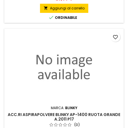
Aggiungi al carrello


ORDINABILE
favorite_border
MARCA:
BLINKY
ACC.RI ASPIRAPOLVERE BLINKY AP-1400 RUOTA GRANDE
A.2011 P17
(0)