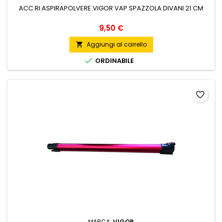
ACC.RI ASPIRAPOLVERE VIGOR VAP SPAZZOLA DIVANI 21 CM
Prezzo
9,50 €
Aggiungi al carrello


ORDINABILE
favorite_border
MARCA:
VIGOR