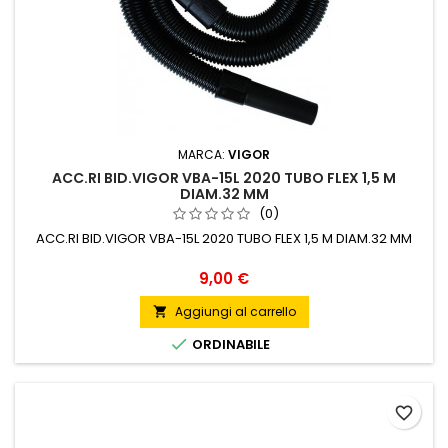
MARCA:
VIGOR
ACC.RI BID.VIGOR VBA-15L 2020 TUBO FLEX 1,5 M
DIAM.32 MM
(0)
ACC.RI BID.VIGOR VBA-15L 2020 TUBO FLEX 1,5 M DIAM.32 MM
Prezzo
9,00 €
Aggiungi al carrello


ORDINABILE
favorite_border