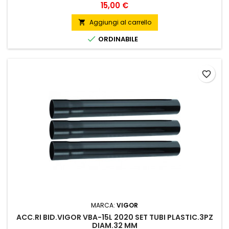
Prezzo
15,00 €
Aggiungi al carrello


ORDINABILE
favorite_border
MARCA:
VIGOR
ACC.RI BID.VIGOR VBA-15L 2020 SET TUBI PLASTIC.3PZ
DIAM.32 MM