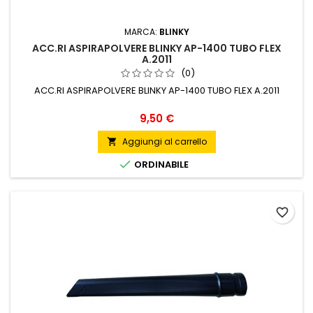
MARCA:
BLINKY
ACC.RI ASPIRAPOLVERE BLINKY AP-1400 TUBO FLEX
A.2011
(0)
ACC.RI ASPIRAPOLVERE BLINKY AP-1400 TUBO FLEX A.2011
Prezzo
9,50 €
Aggiungi al carrello


ORDINABILE
favorite_border