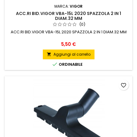
MARCA:
VIGOR
ACC.RI BID.VIGOR VBA-15L 2020 SPAZZOLA 2 IN 1
DIAM.32 MM
(0)
ACC.RI BID.VIGOR VBA-15L 2020 SPAZZOLA 2 IN 1 DIAM.32 MM
Prezzo
5,50 €
Aggiungi al carrello


ORDINABILE
favorite_border