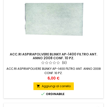
ACC.RI ASPIRAPOLVERE BLINKY AP-1400 FILTRO ANT.
ANNO 2008 CONF. 10 PZ.
(0)
ACC.RI ASPIRAPOLVERE BLINKY AP-1400 FILTRO ANT. ANNO 2008
CONF. 10 PZ.
Prezzo
6,00 €
Aggiungi al carrello


ORDINABILE