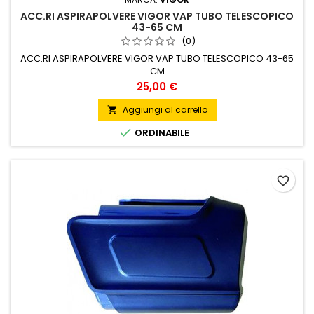
ACC.RI ASPIRAPOLVERE VIGOR VAP TUBO TELESCOPICO
43-65 CM
(0)
ACC.RI ASPIRAPOLVERE VIGOR VAP TUBO TELESCOPICO 43-65
CM
Prezzo
25,00 €
Aggiungi al carrello


ORDINABILE
favorite_border