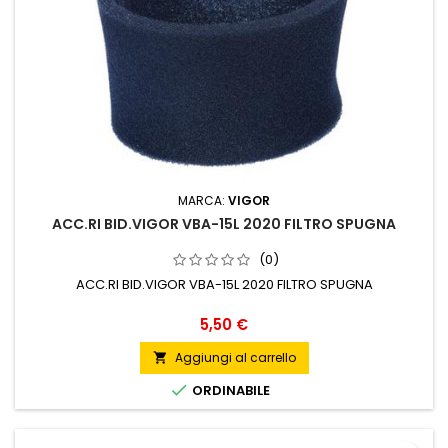
MARCA:
VIGOR
ACC.RI BID.VIGOR VBA-15L 2020 FILTRO SPUGNA
(0)
ACC.RI BID.VIGOR VBA-15L 2020 FILTRO SPUGNA
Prezzo
5,50 €
Aggiungi al carrello


ORDINABILE