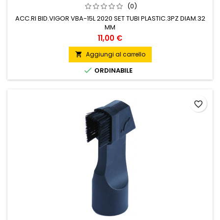
(0)
ACC.RI BID.VIGOR VBA-15L 2020 SET TUBI PLASTIC.3PZ DIAM.32
MM
Prezzo
11,00 €
Aggiungi al carrello


ORDINABILE
favorite_border