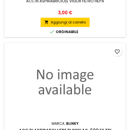
ACC.RI ASPIRABRICIOLE VIGOR FILTRO HEPA
Prezzo
3,00 €
Aggiungi al carrello


ORDINABILE
favorite_border
MARCA:
BLINKY