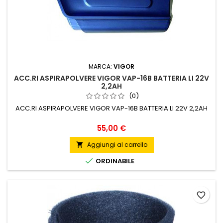
MARCA:
VIGOR
ACC.RI ASPIRAPOLVERE VIGOR VAP-16B BATTERIA LI 22V
2,2AH
(0)
ACC.RI ASPIRAPOLVERE VIGOR VAP-16B BATTERIA LI 22V 2,2AH
Prezzo
55,00 €
Aggiungi al carrello


ORDINABILE
favorite_border