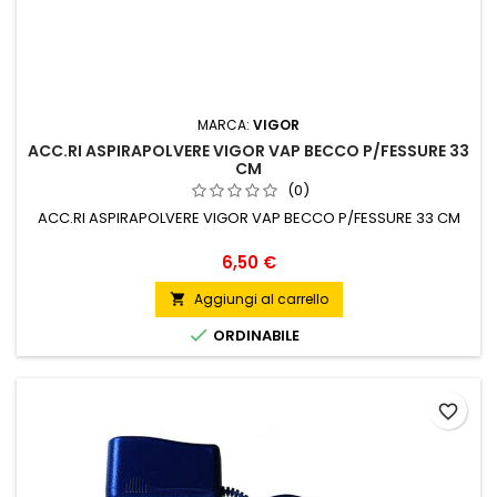
MARCA:
VIGOR
ACC.RI ASPIRAPOLVERE VIGOR VAP BECCO P/FESSURE 33
CM
(0)
ACC.RI ASPIRAPOLVERE VIGOR VAP BECCO P/FESSURE 33 CM
Prezzo
6,50 €
Aggiungi al carrello


ORDINABILE
favorite_border