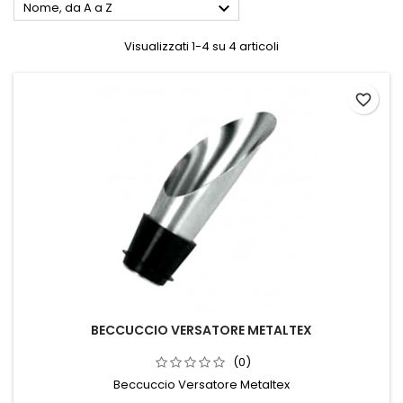

Nome, da A a Z
Visualizzati 1-4 su 4 articoli
favorite_border
BECCUCCIO VERSATORE METALTEX
(0)
Beccuccio Versatore Metaltex