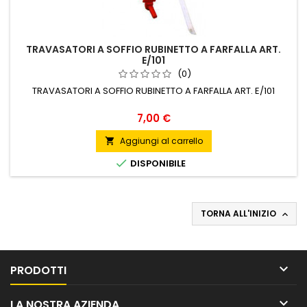
TRAVASATORI A SOFFIO RUBINETTO A FARFALLA ART.
E/101
(0)
TRAVASATORI A SOFFIO RUBINETTO A FARFALLA ART. E/101
Prezzo
7,00 €
Aggiungi al carrello


DISPONIBILE
TORNA ALL'INIZIO


PRODOTTI

LA NOSTRA AZIENDA