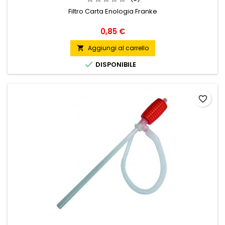
Filtro Carta Enologia Franke
Prezzo
0,85 €
Aggiungi al carrello


DISPONIBILE
favorite_border