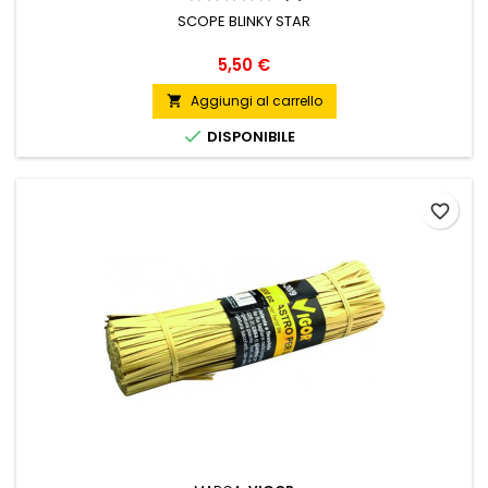
SCOPE BLINKY STAR
Prezzo
5,50 €
Aggiungi al carrello


DISPONIBILE
favorite_border