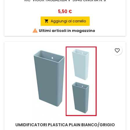
Prezzo
5,50 €
Aggiungi al carrello


Ultimi articoli in magazzino
favorite_border
UMIDIFICATORI PLASTICA PLAIN BIANCO/GRIGIO