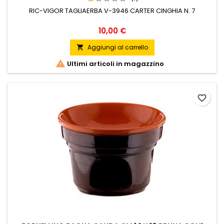
RIC-VIGOR TAGLIAERBA V-3946 CARTER CINGHIA N. 7
Prezzo
10,00 €
Aggiungi al carrello


Ultimi articoli in magazzino
favorite_border