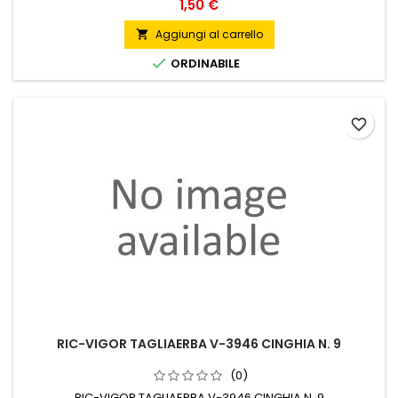
Prezzo
1,50 €
Aggiungi al carrello


ORDINABILE
favorite_border
RIC-VIGOR TAGLIAERBA V-3946 CINGHIA N. 9
(0)
RIC-VIGOR TAGLIAERBA V-3946 CINGHIA N. 9