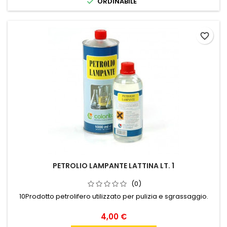

ORDINABILE
favorite_border
PETROLIO LAMPANTE LATTINA LT. 1
(0)
10Prodotto petrolifero utilizzato per pulizia e sgrassaggio.
Prezzo
4,00 €