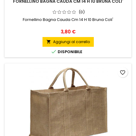
FORNELLINO BAGNA CAUDA CM 14 H 10 BRUNA COLI'
(0)
Fornellino Bagna Cauda Cm 14 H 10 Bruna Coli'
Prezzo
3,80 €
Aggiungi al carrello


DISPONIBILE
favorite_border