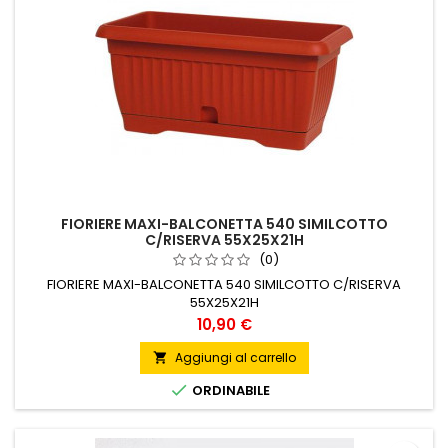
FIORIERE MAXI-BALCONETTA 540 SIMILCOTTO
C/RISERVA 55X25X21H
(0)
FIORIERE MAXI-BALCONETTA 540 SIMILCOTTO C/RISERVA
55X25X21H
Prezzo
10,90 €
Aggiungi al carrello


ORDINABILE