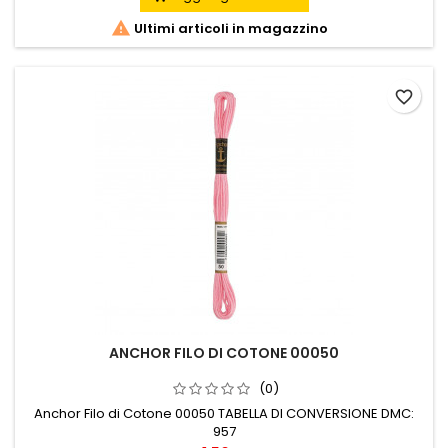

Ultimi articoli in magazzino
favorite_border
ANCHOR FILO DI COTONE 00050
(0)
Anchor Filo di Cotone 00050 TABELLA DI CONVERSIONE DMC:
957