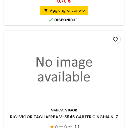
Prezzo
0,70 €
Aggiungi al carrello


DISPONIBILE
favorite_border
MARCA:
VIGOR
RIC-VIGOR TAGLIAERBA V-3946 CARTER CINGHIA N. 7
(1)