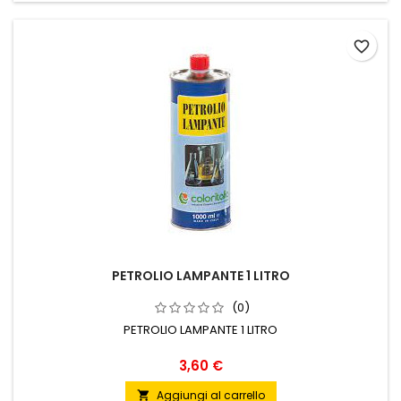
favorite_border
PETROLIO LAMPANTE 1 LITRO
(0)
PETROLIO LAMPANTE 1 LITRO
Prezzo
3,60 €
Aggiungi al carrello
