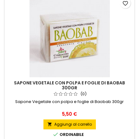
favorite_border
SAPONE VEGETALE CON POLPA E FOGLIE DI BAOBAB
300GR
(0)
Sapone Vegetale con polpa e foglie di Baobab 300gr
Prezzo
5,50 €
Aggiungi al carrello


ORDINABILE