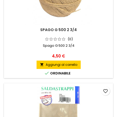
SPAGO G 500 2 3/4
(0)
Spago G 500 2 3/4
Prezzo
4,50 €
Aggiungi al carrello


ORDINABILE
favorite_border