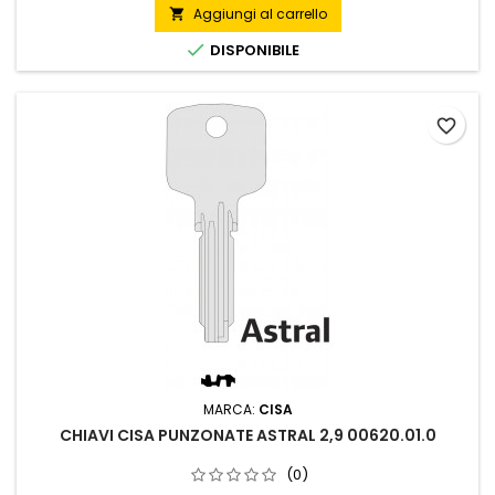
Aggiungi al carrello


DISPONIBILE
favorite_border
MARCA:
CISA
CHIAVI CISA PUNZONATE ASTRAL 2,9 00620.01.0
(0)