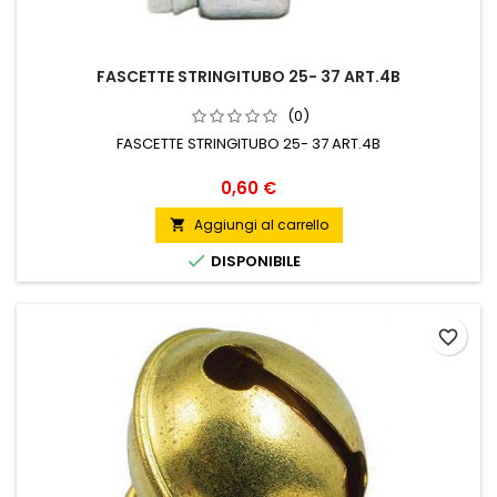
FASCETTE STRINGITUBO 25- 37 ART.4B
(0)
FASCETTE STRINGITUBO 25- 37 ART.4B
Prezzo
0,60 €
Aggiungi al carrello


DISPONIBILE
favorite_border