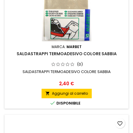
MARCA:
MARBET
SALDASTRAPPI TERMOADESIVO COLORE SABBIA
(0)
SALDASTRAPPI TERMOADESIVO COLORE SABBIA
Prezzo
2,40 €
Aggiungi al carrello


DISPONIBILE
favorite_border