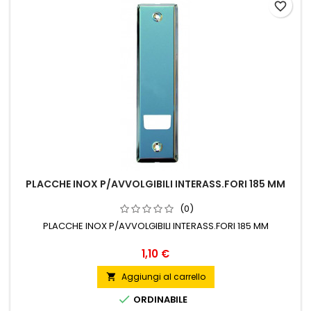
favorite_border
PLACCHE INOX P/AVVOLGIBILI INTERASS.FORI 185 MM
(0)
PLACCHE INOX P/AVVOLGIBILI INTERASS.FORI 185 MM
Prezzo
1,10 €
Aggiungi al carrello


ORDINABILE