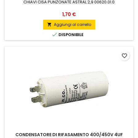
CHIAVI CISA PUNZONATE ASTRAL 2,9 00620.01.0
Prezzo
1,70 €
Aggiungi al carrello


DISPONIBILE
favorite_border
CONDENSATORE DI RIFASAMENTO 400/450V 4UF