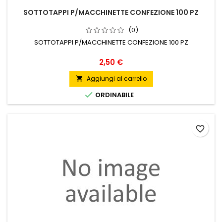
SOTTOTAPPI P/MACCHINETTE CONFEZIONE 100 PZ
(0)
SOTTOTAPPI P/MACCHINETTE CONFEZIONE 100 PZ
Prezzo
2,50 €
Aggiungi al carrello


ORDINABILE
favorite_border