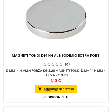
MAGNETI TONDI D14 H4 AL NEODIMIO EXTRA FORTI
(0)
D.MM.14 H MM.4 FORZA KG.3,20 MAGNETI TONDI D.MM.14 H MM.4
FORZA KG.3,20
Prezzo
1,10 €
Aggiungi al carrello


DISPONIBILE