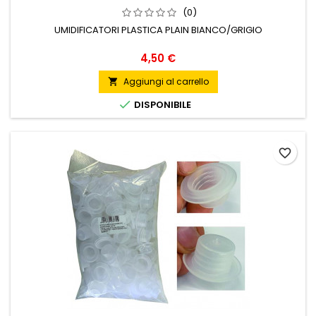
(0)
UMIDIFICATORI PLASTICA PLAIN BIANCO/GRIGIO
Prezzo
4,50 €
Aggiungi al carrello


DISPONIBILE
favorite_border