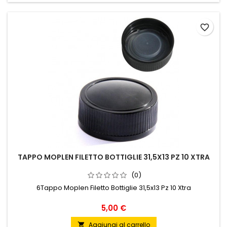
favorite_border
TAPPO MOPLEN FILETTO BOTTIGLIE 31,5X13 PZ 10 XTRA
(0)
6Tappo Moplen Filetto Bottiglie 31,5x13 Pz 10 Xtra
Prezzo
5,00 €
Aggiungi al carrello
