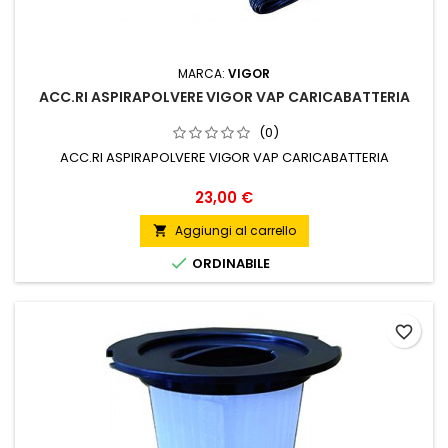
MARCA:
VIGOR
ACC.RI ASPIRAPOLVERE VIGOR VAP CARICABATTERIA
(0)
ACC.RI ASPIRAPOLVERE VIGOR VAP CARICABATTERIA
Prezzo
23,00 €
Aggiungi al carrello


ORDINABILE
favorite_border