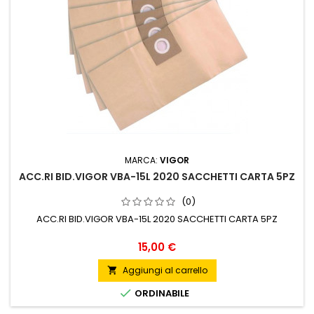
MARCA:
VIGOR
ACC.RI BID.VIGOR VBA-15L 2020 SACCHETTI CARTA 5PZ
(0)
ACC.RI BID.VIGOR VBA-15L 2020 SACCHETTI CARTA 5PZ
Prezzo
15,00 €
Aggiungi al carrello


ORDINABILE