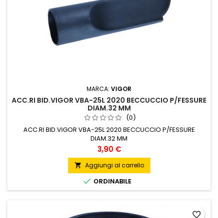
MARCA:
VIGOR
ACC.RI BID.VIGOR VBA-25L 2020 BECCUCCIO P/FESSURE
DIAM.32 MM
(0)
ACC.RI BID.VIGOR VBA-25L 2020 BECCUCCIO P/FESSURE
DIAM.32 MM
Prezzo
3,90 €
Aggiungi al carrello


ORDINABILE
favorite_border