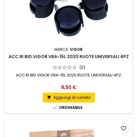
MARCA:
VIGOR
ACC.RI BID.VIGOR VBA-15L 2020 RUOTE UNIVERSALI 4PZ
(0)
ACC.RI BID.VIGOR VBA-15L 2020 RUOTE UNIVERSALI 4PZ
Prezzo
6,50 €
Aggiungi al carrello


ORDINABILE
favorite_border