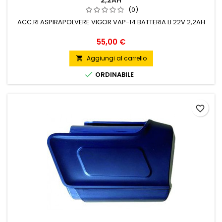
2,2AH
(0)
ACC.RI ASPIRAPOLVERE VIGOR VAP-14 BATTERIA LI 22V 2,2AH
Prezzo
55,00 €
Aggiungi al carrello


ORDINABILE
favorite_border