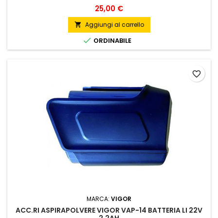
Prezzo
25,00 €
Aggiungi al carrello


ORDINABILE
favorite_border
MARCA:
VIGOR
ACC.RI ASPIRAPOLVERE VIGOR VAP-14 BATTERIA LI 22V