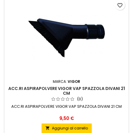
favorite_border
MARCA:
VIGOR
ACC.RI ASPIRAPOLVERE VIGOR VAP SPAZZOLA DIVANI 21
CM
(0)
ACC.RI ASPIRAPOLVERE VIGOR VAP SPAZZOLA DIVANI 21 CM
Prezzo
9,50 €
Aggiungi al carrello
