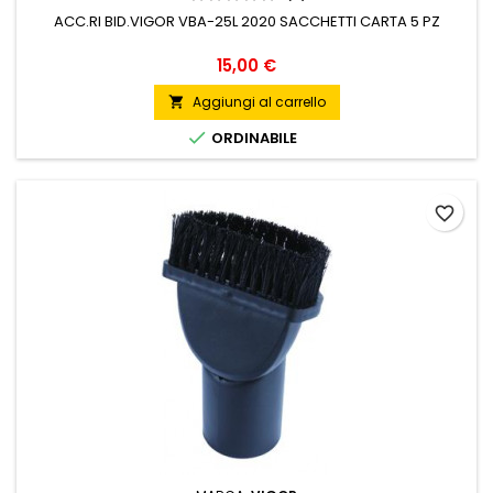
ACC.RI BID.VIGOR VBA-25L 2020 SACCHETTI CARTA 5 PZ
Prezzo
15,00 €
Aggiungi al carrello


ORDINABILE
favorite_border