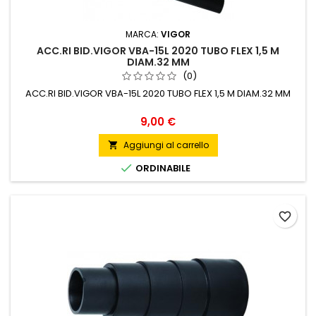
MARCA:
VIGOR
ACC.RI BID.VIGOR VBA-15L 2020 TUBO FLEX 1,5 M
DIAM.32 MM
(0)
ACC.RI BID.VIGOR VBA-15L 2020 TUBO FLEX 1,5 M DIAM.32 MM
Prezzo
9,00 €
Aggiungi al carrello


ORDINABILE
favorite_border