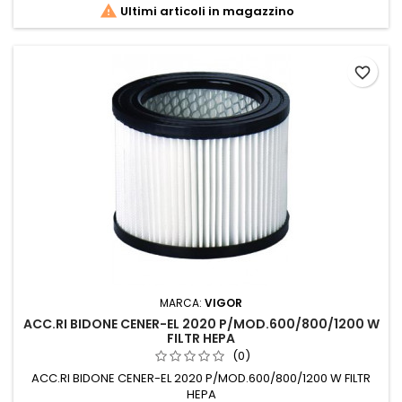

Ultimi articoli in magazzino
favorite_border
MARCA:
VIGOR
ACC.RI BIDONE CENER-EL 2020 P/MOD.600/800/1200 W
FILTR HEPA
(0)
ACC.RI BIDONE CENER-EL 2020 P/MOD.600/800/1200 W FILTR
HEPA