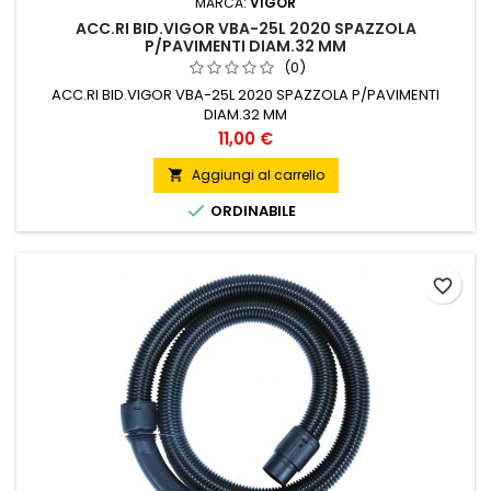
MARCA:
VIGOR
ACC.RI BID.VIGOR VBA-25L 2020 SPAZZOLA
P/PAVIMENTI DIAM.32 MM
(0)
ACC.RI BID.VIGOR VBA-25L 2020 SPAZZOLA P/PAVIMENTI
DIAM.32 MM
Prezzo
11,00 €
Aggiungi al carrello


ORDINABILE
favorite_border