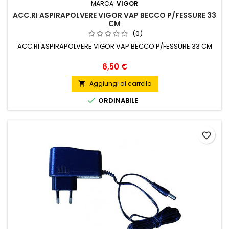
MARCA:
VIGOR
ACC.RI ASPIRAPOLVERE VIGOR VAP BECCO P/FESSURE 33
CM
(0)
ACC.RI ASPIRAPOLVERE VIGOR VAP BECCO P/FESSURE 33 CM
Prezzo
6,50 €
Aggiungi al carrello


ORDINABILE
favorite_border