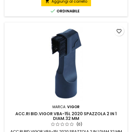
Aggiungi al carrello


ORDINABILE
favorite_border
MARCA:
VIGOR
ACC.RI BID.VIGOR VBA-15L 2020 SPAZZOLA 2 IN 1
DIAM.32 MM
(0)
ACC.RI BID.VIGOR VBA-15L 2020 SPAZZOLA 2 IN 1 DIAM.32 MM