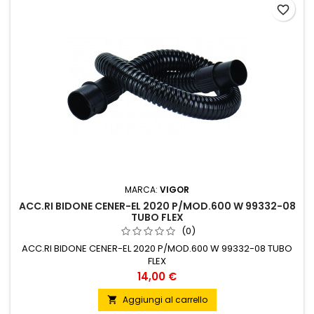
favorite_border
MARCA:
VIGOR
ACC.RI BIDONE CENER-EL 2020 P/MOD.600 W 99332-08
TUBO FLEX
(0)
ACC.RI BIDONE CENER-EL 2020 P/MOD.600 W 99332-08 TUBO
FLEX
Prezzo
14,00 €
Aggiungi al carrello
