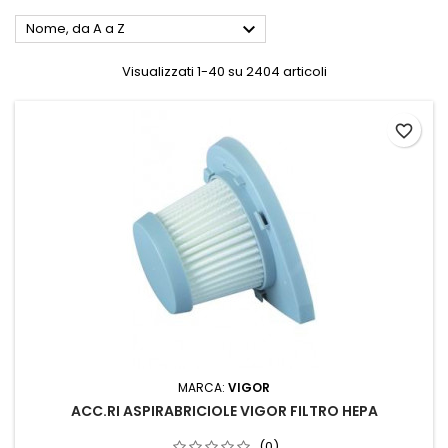

Nome, da A a Z
Visualizzati 1-40 su 2404 articoli
favorite_border
MARCA:
VIGOR
ACC.RI ASPIRABRICIOLE VIGOR FILTRO HEPA
(0)