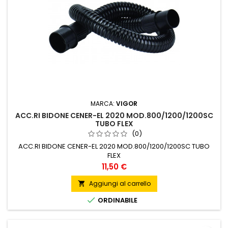
MARCA:
VIGOR
ACC.RI BIDONE CENER-EL 2020 MOD.800/1200/1200SC
TUBO FLEX
(0)
ACC.RI BIDONE CENER-EL 2020 MOD.800/1200/1200SC TUBO
FLEX
Prezzo
11,50 €
Aggiungi al carrello


ORDINABILE