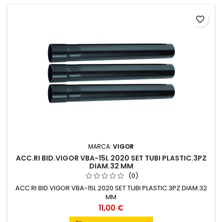
favorite_border
MARCA:
VIGOR
ACC.RI BID.VIGOR VBA-15L 2020 SET TUBI PLASTIC.3PZ
DIAM.32 MM
(0)
ACC.RI BID.VIGOR VBA-15L 2020 SET TUBI PLASTIC.3PZ DIAM.32
MM
Prezzo
11,00 €