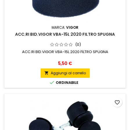
MARCA:
VIGOR
ACC.RI BID.VIGOR VBA-15L 2020 FILTRO SPUGNA
(0)
ACC.RI BID.VIGOR VBA-15L 2020 FILTRO SPUGNA
Prezzo
5,50 €
Aggiungi al carrello


ORDINABILE
favorite_border