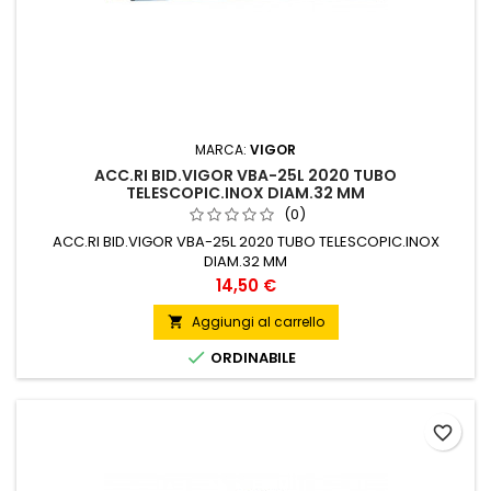
MARCA:
VIGOR
ACC.RI BID.VIGOR VBA-25L 2020 TUBO
TELESCOPIC.INOX DIAM.32 MM
(0)
ACC.RI BID.VIGOR VBA-25L 2020 TUBO TELESCOPIC.INOX
DIAM.32 MM
Prezzo
14,50 €
Aggiungi al carrello


ORDINABILE
favorite_border