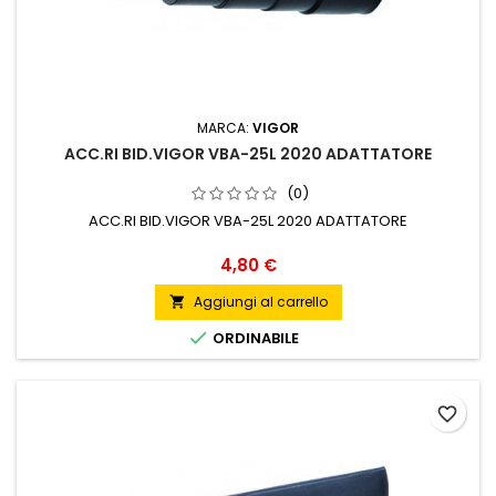
MARCA:
VIGOR
ACC.RI BID.VIGOR VBA-25L 2020 ADATTATORE
(0)
ACC.RI BID.VIGOR VBA-25L 2020 ADATTATORE
Prezzo
4,80 €
Aggiungi al carrello


ORDINABILE
favorite_border