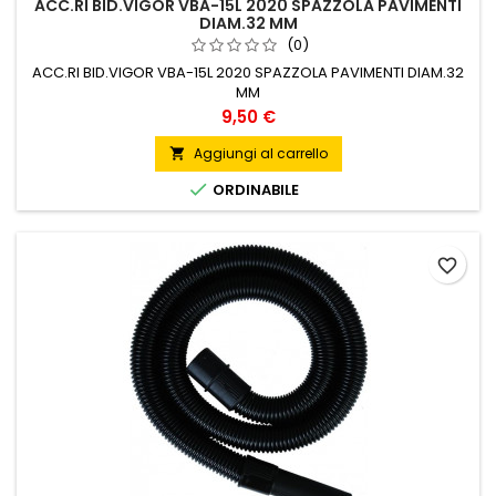
ACC.RI BID.VIGOR VBA-15L 2020 SPAZZOLA PAVIMENTI
DIAM.32 MM
(0)
ACC.RI BID.VIGOR VBA-15L 2020 SPAZZOLA PAVIMENTI DIAM.32
MM
Prezzo
9,50 €
Aggiungi al carrello


ORDINABILE
favorite_border