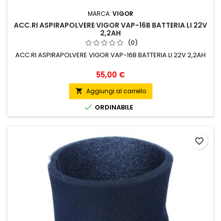
MARCA:
VIGOR
ACC.RI ASPIRAPOLVERE VIGOR VAP-16B BATTERIA LI 22V
2,2AH
(0)
ACC.RI ASPIRAPOLVERE VIGOR VAP-16B BATTERIA LI 22V 2,2AH
Prezzo
55,00 €
Aggiungi al carrello


ORDINABILE
favorite_border