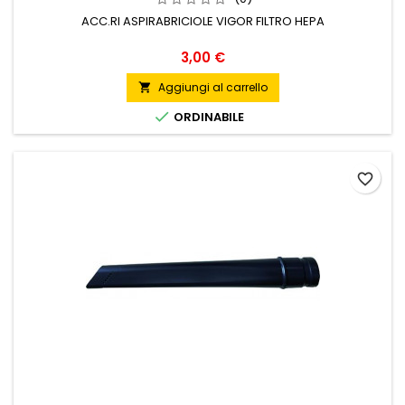
ACC.RI ASPIRABRICIOLE VIGOR FILTRO HEPA
Prezzo
3,00 €
Aggiungi al carrello


ORDINABILE
favorite_border