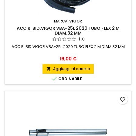
MARCA:
VIGOR
ACC.RI BID.VIGOR VBA-25L 2020 TUBO FLEX 2 M
DIAM.32 MM
(0)
ACC.RI BID.VIGOR VBA-25L 2020 TUBO FLEX 2 M DIAM.32 MM
Prezzo
16,00 €
Aggiungi al carrello


ORDINABILE
favorite_border