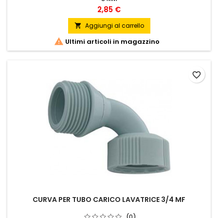
Prezzo
2,85 €
Aggiungi al carrello


Ultimi articoli in magazzino
favorite_border
CURVA PER TUBO CARICO LAVATRICE 3/4 MF
(0)