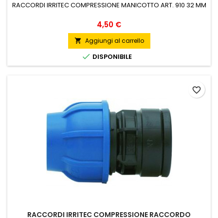
RACCORDI IRRITEC COMPRESSIONE MANICOTTO ART. 910 32 MM
Prezzo
4,50 €
Aggiungi al carrello


DISPONIBILE
favorite_border
RACCORDI IRRITEC COMPRESSIONE RACCORDO