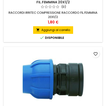
FIL.FEMMINA 20X1/2
(0)
RACCORDI IRRITEC COMPRESSIONE RACCORDO FIL.FEMMINA
20X1/2
Prezzo
1,80 €
Aggiungi al carrello


DISPONIBILE
favorite_border