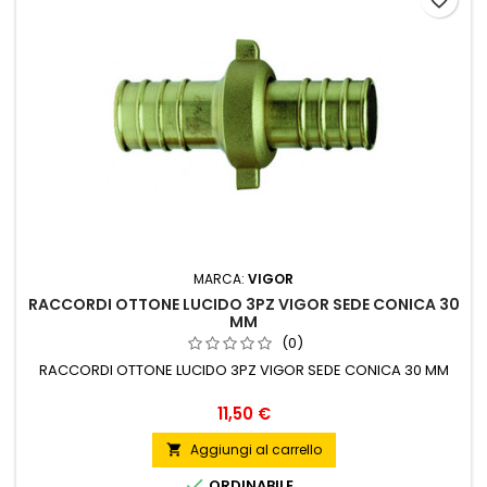
favorite_border
MARCA:
VIGOR
RACCORDI OTTONE LUCIDO 3PZ VIGOR SEDE CONICA 30
MM
(0)
RACCORDI OTTONE LUCIDO 3PZ VIGOR SEDE CONICA 30 MM
Prezzo
11,50 €
Aggiungi al carrello


ORDINABILE