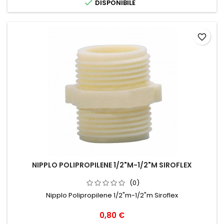

DISPONIBILE
favorite_border
NIPPLO POLIPROPILENE 1/2"M-1/2"M SIROFLEX
(0)
Nipplo Polipropilene 1/2"m-1/2"m Siroflex
Prezzo
0,80 €