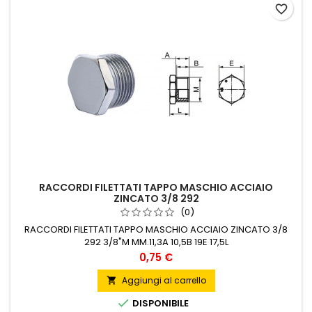
favorite_border
RACCORDI FILETTATI TAPPO MASCHIO ACCIAIO
ZINCATO 3/8 292
(0)
RACCORDI FILETTATI TAPPO MASCHIO ACCIAIO ZINCATO 3/8
292 3/8"M MM.11,3A 10,5B 19E 17,5L
Prezzo
0,75 €
Aggiungi al carrello


DISPONIBILE