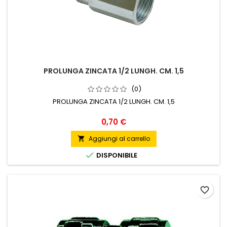
PROLUNGA ZINCATA 1/2 LUNGH. CM. 1,5
(0)
PROLUNGA ZINCATA 1/2 LUNGH. CM. 1,5
Prezzo
0,70 €
Aggiungi al carrello


DISPONIBILE
favorite_border