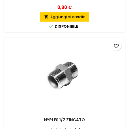
Prezzo
0,80 €
Aggiungi al carrello


DISPONIBILE
favorite_border
NYPLES 1/2 ZINCATO