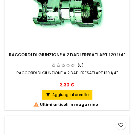
RACCORDI DI GIUNZIONE A 2 DADI FRESATI ART.120 1/4"
(0)
RACCORDI DI GIUNZIONE A 2 DADI FRESATI ART.120 1/4"
Prezzo
3,30 €
Aggiungi al carrello


Ultimi articoli in magazzino
favorite_border