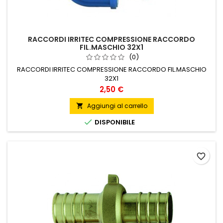
RACCORDI IRRITEC COMPRESSIONE RACCORDO
FIL.MASCHIO 32X1
(0)
RACCORDI IRRITEC COMPRESSIONE RACCORDO FIL.MASCHIO
32X1
Prezzo
2,50 €
Aggiungi al carrello


DISPONIBILE
favorite_border