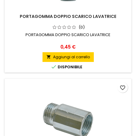
PORTAGOMMA DOPPIO SCARICO LAVATRICE
(0)
PORTAGOMMA DOPPIO SCARICO LAVATRICE
Prezzo
0,45 €
Aggiungi al carrello


DISPONIBILE
favorite_border