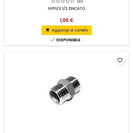
(0)
NYPLES 1/2 ZINCATO
Prezzo
1,00 €
Aggiungi al carrello


DISPONIBILE
favorite_border