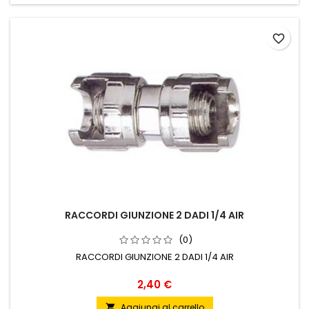
favorite_border
RACCORDI GIUNZIONE 2 DADI 1/4 AIR
(0)
RACCORDI GIUNZIONE 2 DADI 1/4 AIR
Prezzo
2,40 €
Aggiungi al carrello
