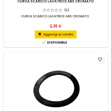
CURVA SCARICO LAVATRICE ABS CROMATO
(0)
CURVA SCARICO LAVATRICE ABS CROMATO
Prezzo
2,35 €
Aggiungi al carrello


DISPONIBILE
favorite_border