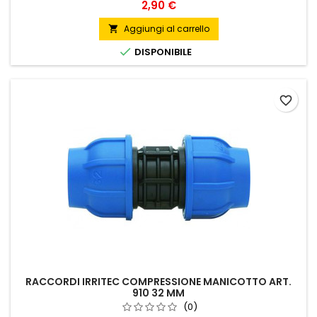
Prezzo
2,90 €
Aggiungi al carrello


DISPONIBILE
favorite_border
RACCORDI IRRITEC COMPRESSIONE MANICOTTO ART.
910 32 MM
(0)