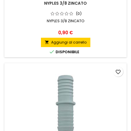
NYPLES 3/8 ZINCATO
(0)
NYPLES 3/8 ZINCATO
Prezzo
0,90 €
Aggiungi al carrello


DISPONIBILE
favorite_border