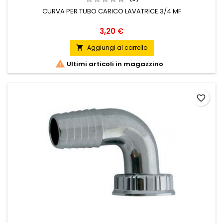
CURVA PER TUBO CARICO LAVATRICE 3/4 MF
Prezzo
3,20 €
Aggiungi al carrello


Ultimi articoli in magazzino
favorite_border