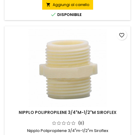
Aggiungi al carrello


DISPONIBILE
favorite_border
NIPPLO POLIPROPILENE 3/4"M-1/2"M SIROFLEX
(0)
Nipplo Polipropilene 3/4"m-1/2"m Siroflex