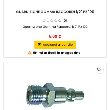
GUARNIZIONE GOMMA RACCORDI 1/2" PZ 100
(0)
Guarnizione Gomma Raccordi 1/2" Pz 100
Prezzo
5,00 €
Aggiungi al carrello


Ultimi articoli in magazzino
favorite_border