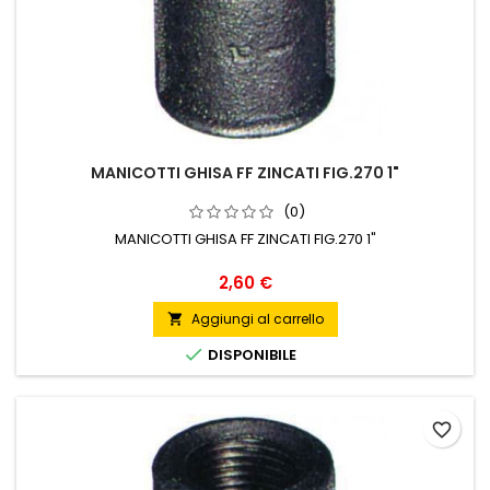
MANICOTTI GHISA FF ZINCATI FIG.270 1"
(0)
MANICOTTI GHISA FF ZINCATI FIG.270 1"
Prezzo
2,60 €
Aggiungi al carrello


DISPONIBILE
favorite_border