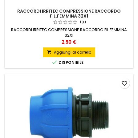
RACCORDI IRRITEC COMPRESSIONE RACCORDO
FIL.FEMMINA 32X1
(0)
RACCORDI IRRITEC COMPRESSIONE RACCORDO FIL.FEMMINA
32X1
Prezzo
2,50 €
Aggiungi al carrello


DISPONIBILE
favorite_border