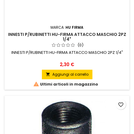
MARCA:
HU FIRMA
INNESTI P/RUBINETTI HU-FIRMA ATTACCO MASCHIO 2PZ
1/4"
(0)
INNESTI P/RUBINETTI HU-FIRMA ATTACCO MASCHIO 2PZ 1/4"
Prezzo
2,30 €
Aggiungi al carrello


Ultimi articoli in magazzino
favorite_border