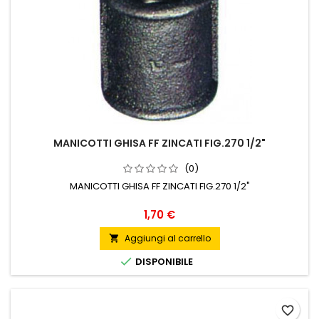
MANICOTTI GHISA FF ZINCATI FIG.270 1/2"
(0)
MANICOTTI GHISA FF ZINCATI FIG.270 1/2"
Prezzo
1,70 €
Aggiungi al carrello


DISPONIBILE
favorite_border