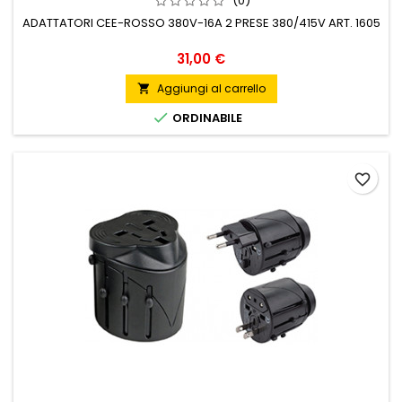
(0)
ADATTATORI CEE-ROSSO 380V-16A 2 PRESE 380/415V ART. 1605
Prezzo
31,00 €
Aggiungi al carrello


ORDINABILE
favorite_border