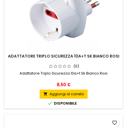
ADATTATORE TRIPLO SICUREZZA 10A+T SK BIANCO ROSI
(0)
Adattatore Triplo Sicurezza 10a+t Sk Bianco Rosi
Prezzo
8,50 €
Aggiungi al carrello


DISPONIBILE
favorite_border