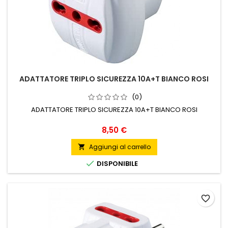
ADATTATORE TRIPLO SICUREZZA 10A+T BIANCO ROSI
(0)
ADATTATORE TRIPLO SICUREZZA 10A+T BIANCO ROSI
Prezzo
8,50 €
Aggiungi al carrello


DISPONIBILE
favorite_border