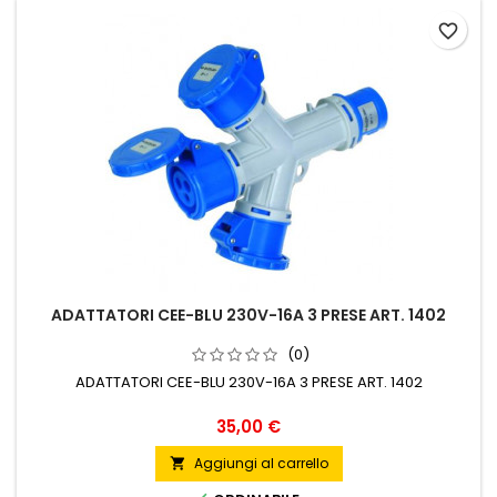
favorite_border
ADATTATORI CEE-BLU 230V-16A 3 PRESE ART. 1402
(0)
ADATTATORI CEE-BLU 230V-16A 3 PRESE ART. 1402
Prezzo
35,00 €
Aggiungi al carrello
