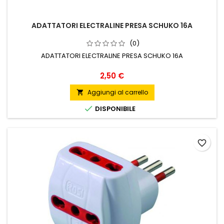
ADATTATORI ELECTRALINE PRESA SCHUKO 16A
(0)
ADATTATORI ELECTRALINE PRESA SCHUKO 16A
Prezzo
2,50 €
Aggiungi al carrello


DISPONIBILE
favorite_border