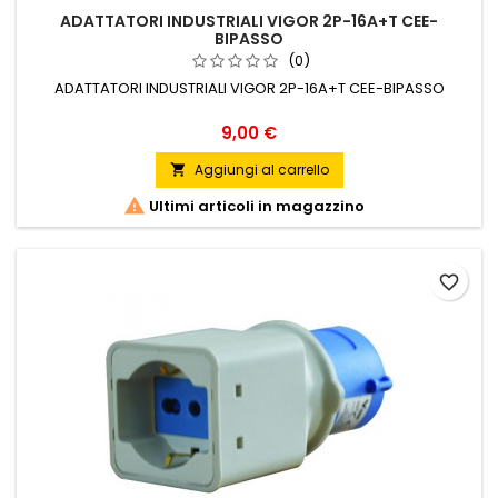
ADATTATORI INDUSTRIALI VIGOR 2P-16A+T CEE-
BIPASSO
(0)
ADATTATORI INDUSTRIALI VIGOR 2P-16A+T CEE-BIPASSO
Prezzo
9,00 €
Aggiungi al carrello


Ultimi articoli in magazzino
favorite_border