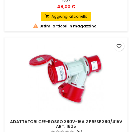
1857
Prezzo
48,00 €
Aggiungi al carrello


Ultimi articoli in magazzino
favorite_border
ADATTATORI CEE-ROSSO 380V-16A 2 PRESE 380/415V
ART. 1605