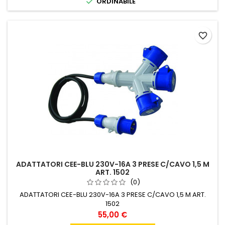

ORDINABILE
favorite_border
ADATTATORI CEE-BLU 230V-16A 3 PRESE C/CAVO 1,5 M
ART. 1502
(0)
ADATTATORI CEE-BLU 230V-16A 3 PRESE C/CAVO 1,5 M ART.
1502
Prezzo
55,00 €