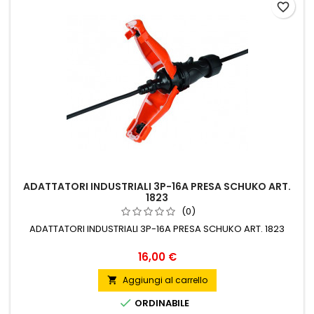
favorite_border
ADATTATORI INDUSTRIALI 3P-16A PRESA SCHUKO ART.
1823
(0)
ADATTATORI INDUSTRIALI 3P-16A PRESA SCHUKO ART. 1823
Prezzo
16,00 €
Aggiungi al carrello


ORDINABILE