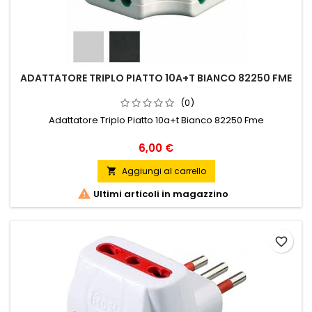
ADATTATORE TRIPLO PIATTO 10A+T BIANCO 82250 FME
(0)
Adattatore Triplo Piatto 10a+t Bianco 82250 Fme
Prezzo
6,00 €
Aggiungi al carrello


Ultimi articoli in magazzino
favorite_border