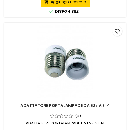
Aggiungi al carrello


DISPONIBILE
favorite_border
ADATTATORE PORTALAMPADE DA E27 A E 14
(0)
ADATTATORE PORTALAMPADE DA E27 A E 14