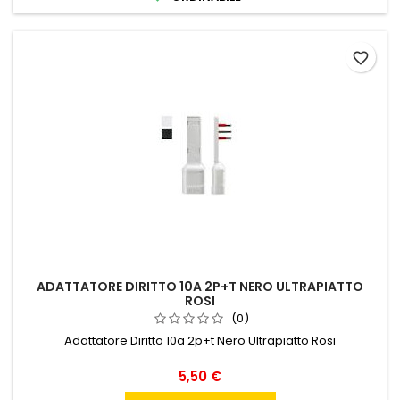
favorite_border
ADATTATORE DIRITTO 10A 2P+T NERO ULTRAPIATTO
ROSI
(0)
Adattatore Diritto 10a 2p+t Nero Ultrapiatto Rosi
Prezzo
5,50 €