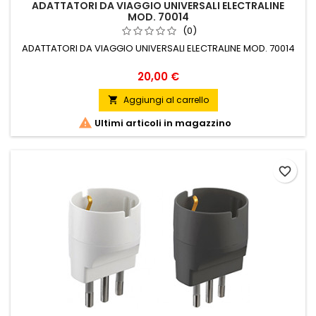
ADATTATORI DA VIAGGIO UNIVERSALI ELECTRALINE
MOD. 70014
(0)
ADATTATORI DA VIAGGIO UNIVERSALI ELECTRALINE MOD. 70014
Prezzo
20,00 €
Aggiungi al carrello


Ultimi articoli in magazzino
favorite_border