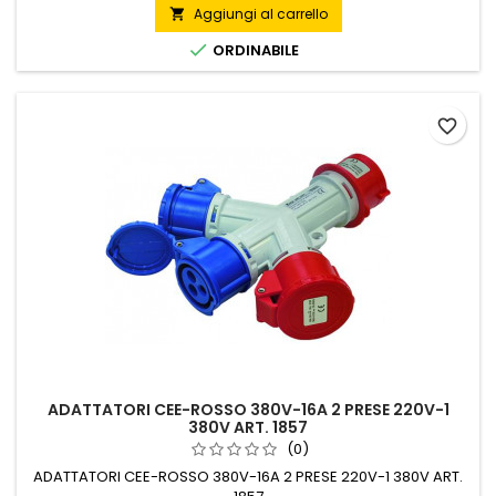
Aggiungi al carrello


ORDINABILE
favorite_border
ADATTATORI CEE-ROSSO 380V-16A 2 PRESE 220V-1
380V ART. 1857
(0)
ADATTATORI CEE-ROSSO 380V-16A 2 PRESE 220V-1 380V ART.