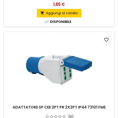
Prezzo
1,85 €
Aggiungi al carrello


DISPONIBILE
favorite_border
ADATTATORE SP CEE 2PT PR 2X2PT IP44 73101 FME
(0)