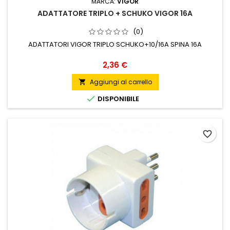
MARCA:
VIGOR
ADATTATORE TRIPLO + SCHUKO VIGOR 16A
(0)
ADATTATORI VIGOR TRIPLO SCHUKO+10/16A SPINA 16A
Prezzo
2,36 €
Aggiungi al carrello


DISPONIBILE
favorite_border