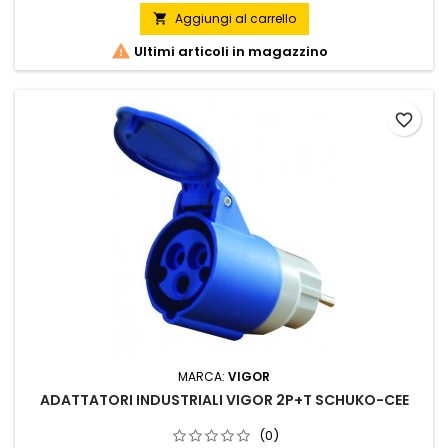
Aggiungi al carrello


Ultimi articoli in magazzino
favorite_border
MARCA:
VIGOR
ADATTATORI INDUSTRIALI VIGOR 2P+T SCHUKO-CEE
(0)