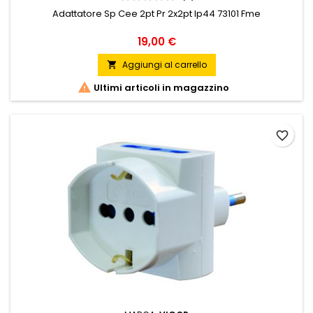
Adattatore Sp Cee 2pt Pr 2x2pt Ip44 73101 Fme
Prezzo
19,00 €
Aggiungi al carrello


Ultimi articoli in magazzino
favorite_border