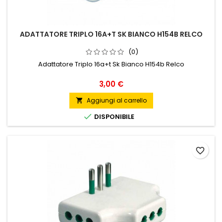
ADATTATORE TRIPLO 16A+T SK BIANCO H154B RELCO
(0)
Adattatore Triplo 16a+t Sk Bianco H154b Relco
Prezzo
3,00 €
Aggiungi al carrello


DISPONIBILE
favorite_border