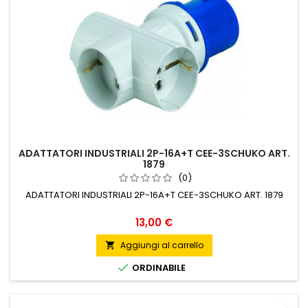
ADATTATORI INDUSTRIALI 2P-16A+T CEE-3SCHUKO ART.
1879
(0)
ADATTATORI INDUSTRIALI 2P-16A+T CEE-3SCHUKO ART. 1879
Prezzo
13,00 €
Aggiungi al carrello


ORDINABILE