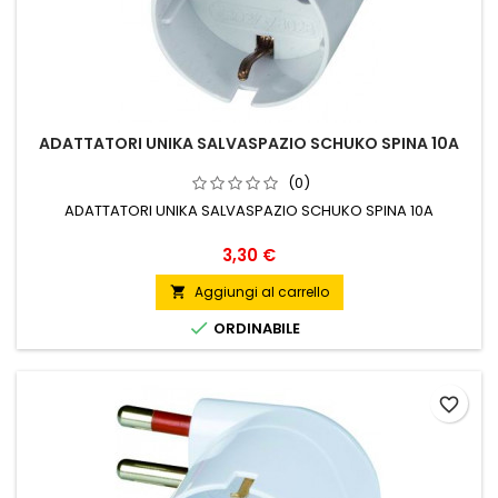
ADATTATORI UNIKA SALVASPAZIO SCHUKO SPINA 10A
(0)
ADATTATORI UNIKA SALVASPAZIO SCHUKO SPINA 10A
Prezzo
3,30 €
Aggiungi al carrello


ORDINABILE
favorite_border