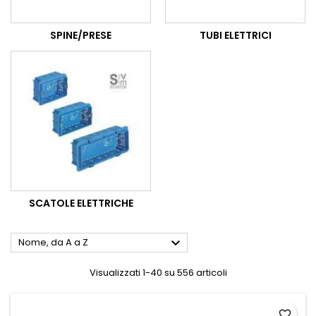
SPINE/PRESE
TUBI ELETTRICI
SCATOLE ELETTRICHE

Nome, da A a Z
Visualizzati 1-40 su 556 articoli
favorite_border