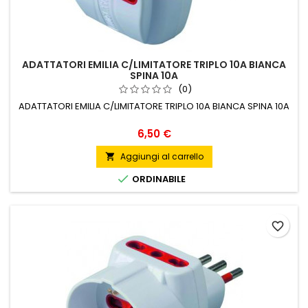
ADATTATORI EMILIA C/LIMITATORE TRIPLO 10A BIANCA
SPINA 10A
(0)
ADATTATORI EMILIA C/LIMITATORE TRIPLO 10A BIANCA SPINA 10A
Prezzo
6,50 €
Aggiungi al carrello


ORDINABILE
favorite_border