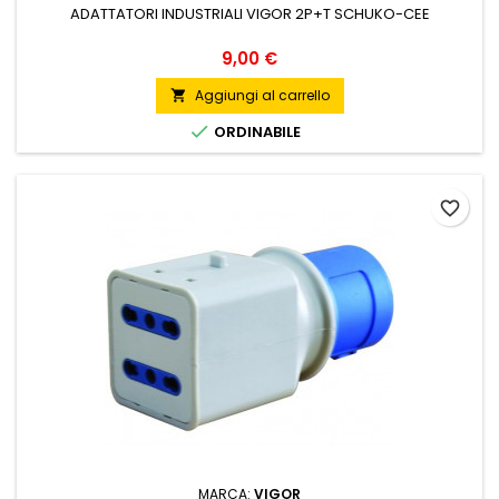
ADATTATORI INDUSTRIALI VIGOR 2P+T SCHUKO-CEE
Prezzo
9,00 €
Aggiungi al carrello


ORDINABILE
favorite_border
MARCA:
VIGOR