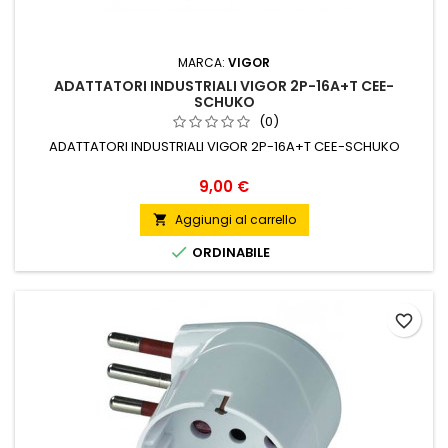
MARCA:
VIGOR
ADATTATORI INDUSTRIALI VIGOR 2P-16A+T CEE-
SCHUKO
(0)
ADATTATORI INDUSTRIALI VIGOR 2P-16A+T CEE-SCHUKO
Prezzo
9,00 €
Aggiungi al carrello


ORDINABILE
favorite_border