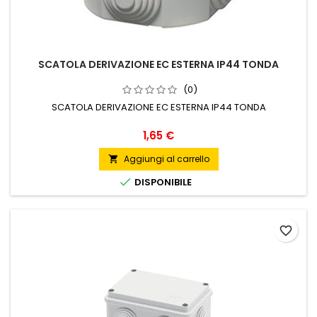
SCATOLA DERIVAZIONE EC ESTERNA IP44 TONDA
(0)
SCATOLA DERIVAZIONE EC ESTERNA IP44 TONDA
Prezzo
1,65 €
Aggiungi al carrello


DISPONIBILE
favorite_border