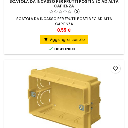
SCATOLA DA INCASSO PER FRUTTI POSTI 3 EC AD ALTA
CAPIENZA
(0)
SCATOLA DA INCASSO PER FRUTTI POSTI 3 EC AD ALTA
CAPIENZA
Prezzo
0,55 €
Aggiungi al carrello


DISPONIBILE
favorite_border