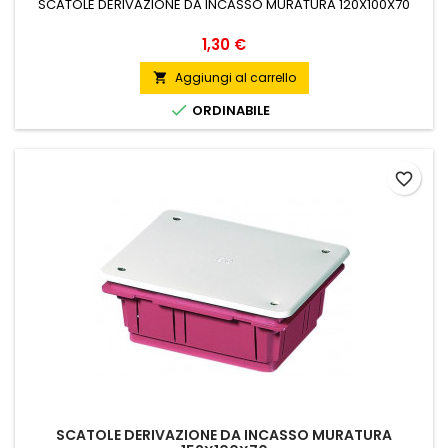
SCATOLE DERIVAZIONE DA INCASSO MURATURA 120X100X70
Prezzo
1,30 €
Aggiungi al carrello


ORDINABILE
favorite_border
SCATOLE DERIVAZIONE DA INCASSO MURATURA