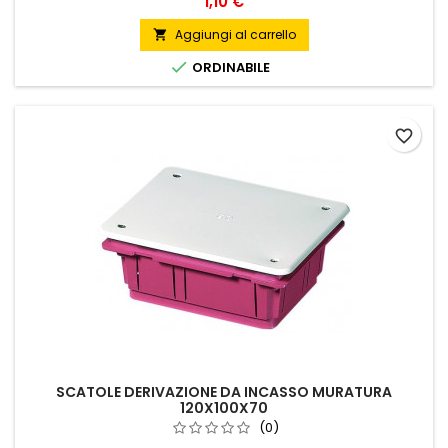
Prezzo
1,10 €
Aggiungi al carrello


ORDINABILE
favorite_border
SCATOLE DERIVAZIONE DA INCASSO MURATURA
120X100X70
(0)