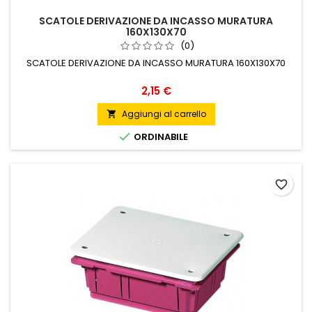
SCATOLE DERIVAZIONE DA INCASSO MURATURA
160X130X70
(0)
SCATOLE DERIVAZIONE DA INCASSO MURATURA 160X130X70
Prezzo
2,15 €
Aggiungi al carrello


ORDINABILE
favorite_border