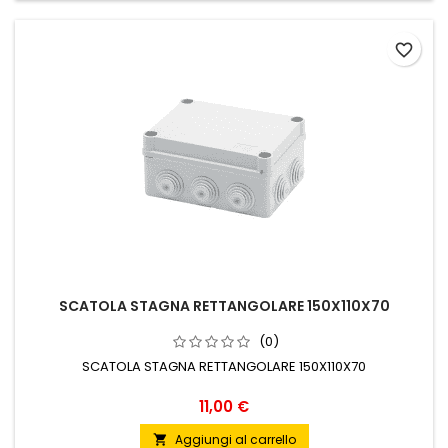
favorite_border
SCATOLA STAGNA RETTANGOLARE 150X110X70
(0)
SCATOLA STAGNA RETTANGOLARE 150X110X70
Prezzo
11,00 €
Aggiungi al carrello
