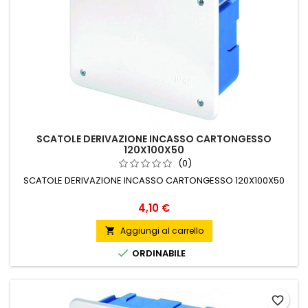
SCATOLE DERIVAZIONE INCASSO CARTONGESSO
120X100X50
(0)
SCATOLE DERIVAZIONE INCASSO CARTONGESSO 120X100X50
Prezzo
4,10 €
Aggiungi al carrello


ORDINABILE
favorite_border