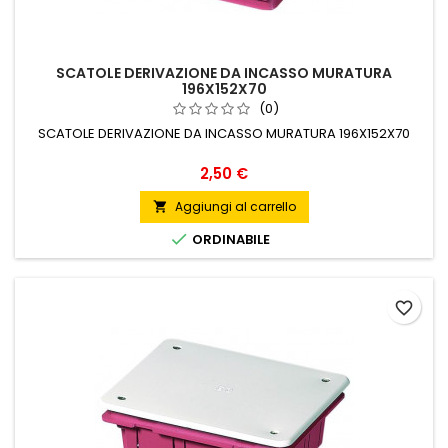
SCATOLE DERIVAZIONE DA INCASSO MURATURA
196X152X70
(0)
SCATOLE DERIVAZIONE DA INCASSO MURATURA 196X152X70
Prezzo
2,50 €
Aggiungi al carrello


ORDINABILE
favorite_border