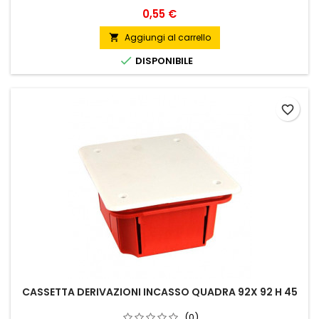
Prezzo
0,55 €
Aggiungi al carrello


DISPONIBILE
favorite_border
CASSETTA DERIVAZIONI INCASSO QUADRA 92X 92 H 45
(0)