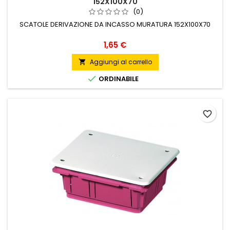
152X100X70
(0)
SCATOLE DERIVAZIONE DA INCASSO MURATURA 152X100X70
Prezzo
1,65 €
Aggiungi al carrello


ORDINABILE
favorite_border