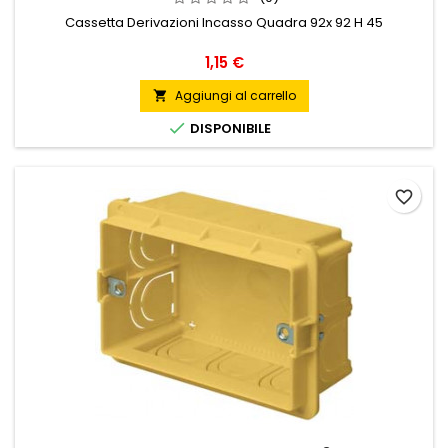
Cassetta Derivazioni Incasso Quadra 92x 92 H 45
Prezzo
1,15 €
Aggiungi al carrello


DISPONIBILE
favorite_border