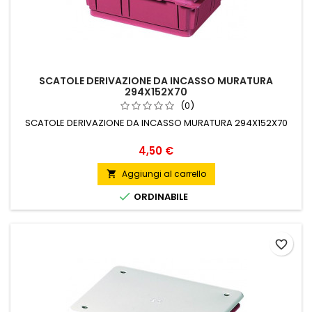
SCATOLE DERIVAZIONE DA INCASSO MURATURA
294X152X70
(0)
SCATOLE DERIVAZIONE DA INCASSO MURATURA 294X152X70
Prezzo
4,50 €
Aggiungi al carrello


ORDINABILE
favorite_border