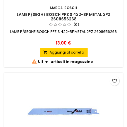
MARCA:
BOSCH
LAME P/SEGHE BOSCH PFZ S 422-BF METAL 2PZ
2608656268
(0)
LAME P/SEGHE BOSCH PFZ S 422-BF METAL 2PZ 2608656268
Prezzo
13,00 €
Aggiungi al carrello


Ultimi articoli in magazzino
favorite_border