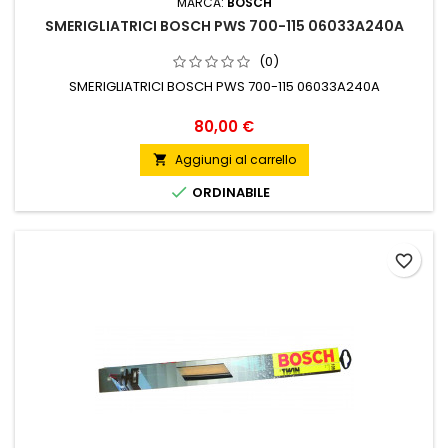
MARCA:
BOSCH
SMERIGLIATRICI BOSCH PWS 700-115 06033A240A
(0)
SMERIGLIATRICI BOSCH PWS 700-115 06033A240A
Prezzo
80,00 €
Aggiungi al carrello


ORDINABILE
favorite_border