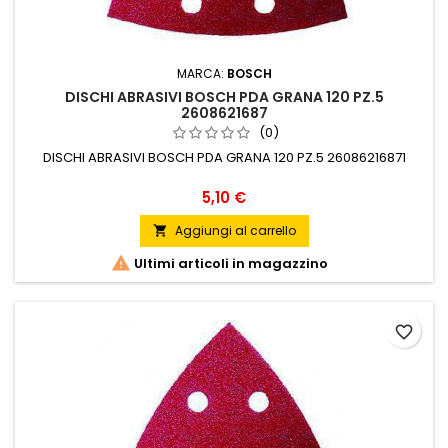
MARCA:
BOSCH
DISCHI ABRASIVI BOSCH PDA GRANA 120 PZ.5
2608621687
(0)
DISCHI ABRASIVI BOSCH PDA GRANA 120 PZ.5 26086216871
Prezzo
5,10 €
Aggiungi al carrello


Ultimi articoli in magazzino
favorite_border