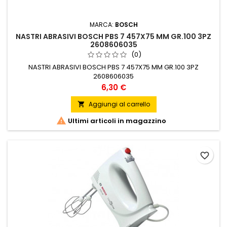
MARCA:
BOSCH
NASTRI ABRASIVI BOSCH PBS 7 457X75 MM GR.100 3PZ
2608606035
(0)
NASTRI ABRASIVI BOSCH PBS 7 457X75 MM GR.100 3PZ
2608606035
Prezzo
6,30 €
Aggiungi al carrello


Ultimi articoli in magazzino
favorite_border