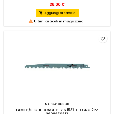
Prezzo
36,00 €
Aggiungi al carrello


Ultimi articoli in magazzino
favorite_border
MARCA:
BOSCH
LAME P/SEGHE BOSCH PFZ S 1531-L LEGNO 2PZ