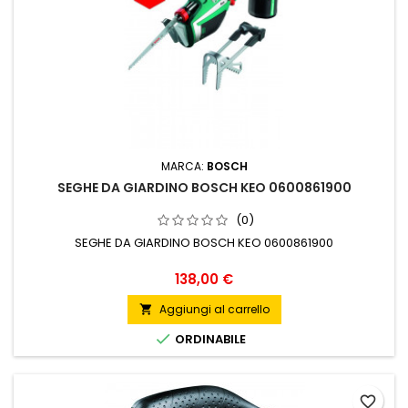
MARCA:
BOSCH
SEGHE DA GIARDINO BOSCH KEO 0600861900
(0)
SEGHE DA GIARDINO BOSCH KEO 0600861900
Prezzo
138,00 €
Aggiungi al carrello


ORDINABILE
favorite_border