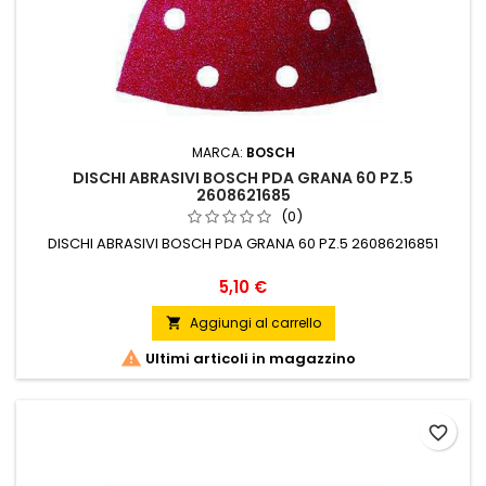
MARCA:
BOSCH
DISCHI ABRASIVI BOSCH PDA GRANA 60 PZ.5
2608621685
(0)
DISCHI ABRASIVI BOSCH PDA GRANA 60 PZ.5 26086216851
Prezzo
5,10 €
Aggiungi al carrello


Ultimi articoli in magazzino
favorite_border