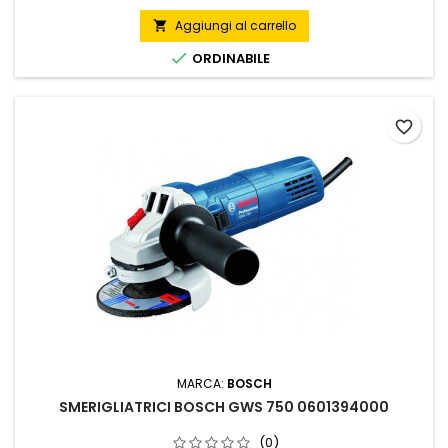
Aggiungi al carrello


ORDINABILE
favorite_border
MARCA:
BOSCH
SMERIGLIATRICI BOSCH GWS 750 0601394000
(0)