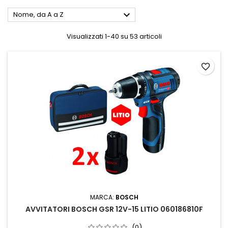

Nome, da A a Z
Visualizzati 1-40 su 53 articoli
favorite_border
MARCA:
BOSCH
AVVITATORI BOSCH GSR 12V-15 LITIO 060186810F
(0)