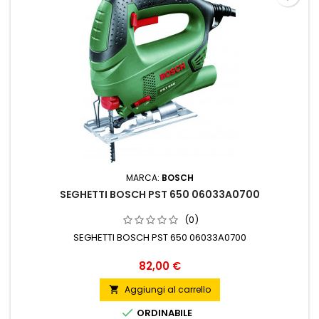
MARCA:
BOSCH
SEGHETTI BOSCH PST 650 06033A0700
(0)
SEGHETTI BOSCH PST 650 06033A0700
Prezzo
82,00 €
Aggiungi al carrello


ORDINABILE