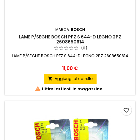
MARCA:
BOSCH
LAME P/SEGHE BOSCH PFZ S 644-D LEGNO 2PZ
2608650614
(0)
LAME P/SEGHE BOSCH PFZ S 644-D LEGNO 2PZ 2608650614
Prezzo
11,00 €
Aggiungi al carrello


Ultimi articoli in magazzino
favorite_border