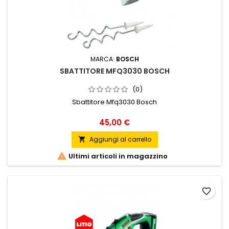
MARCA:
BOSCH
SBATTITORE MFQ3030 BOSCH
(0)
Sbattitore Mfq3030 Bosch
Prezzo
45,00 €
Aggiungi al carrello


Ultimi articoli in magazzino
favorite_border