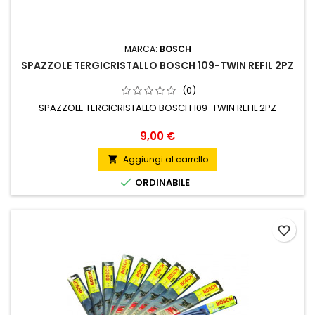
MARCA:
BOSCH
SPAZZOLE TERGICRISTALLO BOSCH 109-TWIN REFIL 2PZ
(0)
SPAZZOLE TERGICRISTALLO BOSCH 109-TWIN REFIL 2PZ
Prezzo
9,00 €
Aggiungi al carrello


ORDINABILE
favorite_border