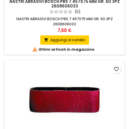
NASTRI ABRASIVI BOSCH PBS 7 457X75 MM GR. 60 3PZ
2608606033
(0)
NASTRI ABRASIVI BOSCH PBS 7 457X75 MM GR. 60 3PZ
2608606033
Prezzo
7,50 €
Aggiungi al carrello


Ultimi articoli in magazzino
favorite_border