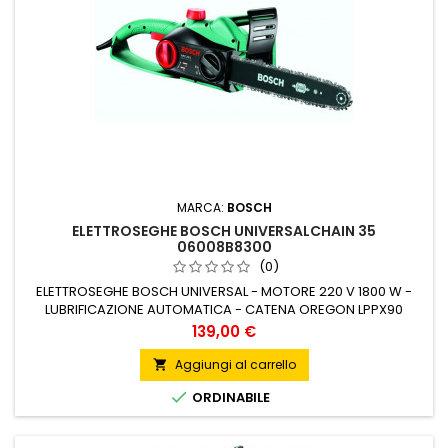
MARCA:
BOSCH
ELETTROSEGHE BOSCH UNIVERSALCHAIN 35
06008B8300
(0)
ELETTROSEGHE BOSCH UNIVERSAL - MOTORE 220 V 1800 W -
LUBRIFICAZIONE AUTOMATICA - CATENA OREGON LPPX90
FRENO AUT - TENSIONAMENTO RAPIDO CATENA - BARRA 350
Prezzo
139,00 €
MM
Aggiungi al carrello


ORDINABILE