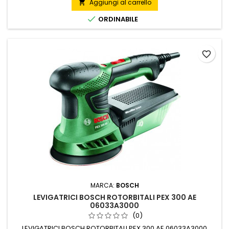
Aggiungi al carrello


ORDINABILE
favorite_border
MARCA:
BOSCH
LEVIGATRICI BOSCH ROTORBITALI PEX 300 AE
06033A3000
(0)
LEVIGATRICI BOSCH ROTORBITALI PEX 300 AE 06033A3000