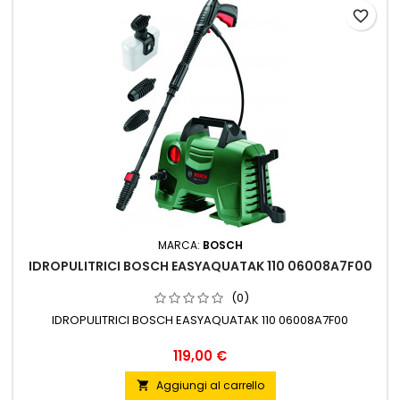
favorite_border
MARCA:
BOSCH
IDROPULITRICI BOSCH EASYAQUATAK 110 06008A7F00
(0)
IDROPULITRICI BOSCH EASYAQUATAK 110 06008A7F00
Prezzo
119,00 €
Aggiungi al carrello
