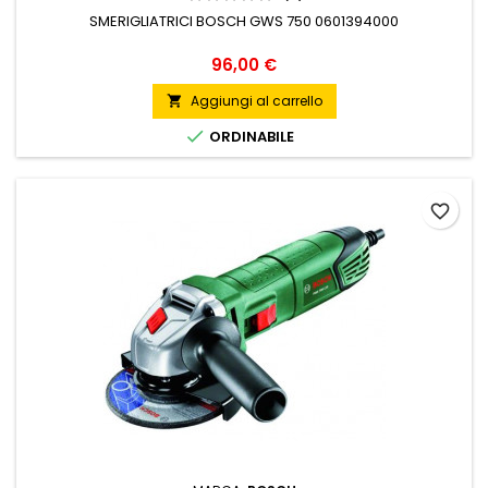
SMERIGLIATRICI BOSCH GWS 750 0601394000
Prezzo
96,00 €
Aggiungi al carrello


ORDINABILE
favorite_border