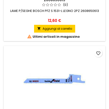
2608650613
(0)
LAME P/SEGHE BOSCH PFZ S 1531-L LEGNO 2PZ 2608650613
Prezzo
12,60 €
Aggiungi al carrello


Ultimi articoli in magazzino
favorite_border