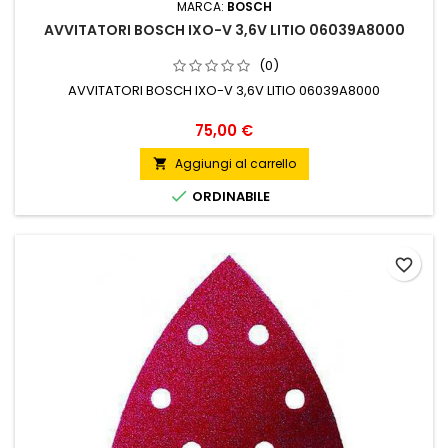
MARCA:
BOSCH
AVVITATORI BOSCH IXO-V 3,6V LITIO 06039A8000
(0)
AVVITATORI BOSCH IXO-V 3,6V LITIO 06039A8000
Prezzo
75,00 €
Aggiungi al carrello


ORDINABILE
favorite_border