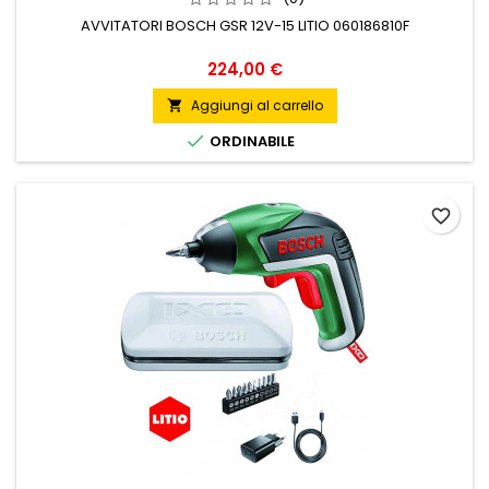
AVVITATORI BOSCH GSR 12V-15 LITIO 060186810F
Prezzo
224,00 €
Aggiungi al carrello


ORDINABILE
favorite_border