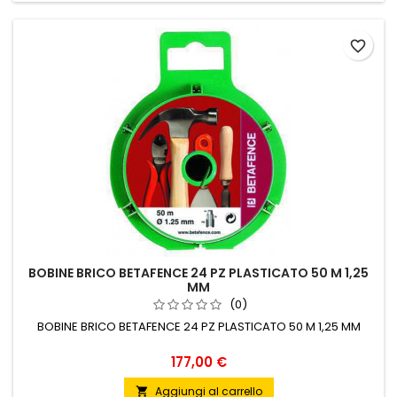
favorite_border
BOBINE BRICO BETAFENCE 24 PZ PLASTICATO 50 M 1,25
MM
(0)
BOBINE BRICO BETAFENCE 24 PZ PLASTICATO 50 M 1,25 MM
Prezzo
177,00 €
Aggiungi al carrello
