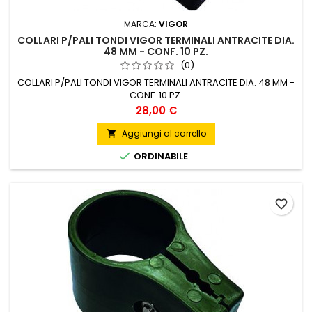
MARCA:
VIGOR
COLLARI P/PALI TONDI VIGOR TERMINALI ANTRACITE DIA.
48 MM - CONF. 10 PZ.
(0)
COLLARI P/PALI TONDI VIGOR TERMINALI ANTRACITE DIA. 48 MM -
CONF. 10 PZ.
Prezzo
28,00 €
Aggiungi al carrello


ORDINABILE
favorite_border