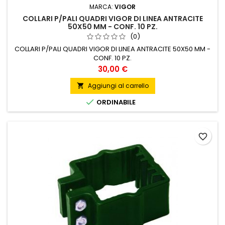
MARCA:
VIGOR
COLLARI P/PALI QUADRI VIGOR DI LINEA ANTRACITE
50X50 MM - CONF. 10 PZ.
(0)
COLLARI P/PALI QUADRI VIGOR DI LINEA ANTRACITE 50X50 MM -
CONF. 10 PZ.
Prezzo
30,00 €
Aggiungi al carrello


ORDINABILE
favorite_border