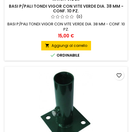
BASI P/PALI TONDI VIGOR CON VITE VERDE DIA. 38 MM -
CONF. 10 PZ.
(0)
BASI P/PALI TONDI VIGOR CON VITE VERDE DIA. 38 MM - CONF. 10
PZ.
Prezzo
15,00 €
Aggiungi al carrello


ORDINABILE
favorite_border