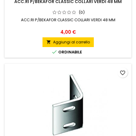
ACC.RI P/BEKAFOR CLASSIC COLLARI VERDI 48 MM
(0)
ACC.RI P/BEKAFOR CLASSIC COLLARI VERDI 48 MM
Prezzo
4,00 €
Aggiungi al carrello


ORDINABILE
favorite_border