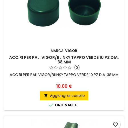
MARCA:
VIGOR
ACC.RI PER PALI VIGOR/BLINKY TAPPO VERDE 10 PZ DIA.
38 MM
(0)
ACC.RI PER PALI VIGOR/BLINKY TAPPO VERDE 10 PZ DIA. 38 MM
Prezzo
10,00 €
Aggiungi al carrello


ORDINABILE
favorite_border