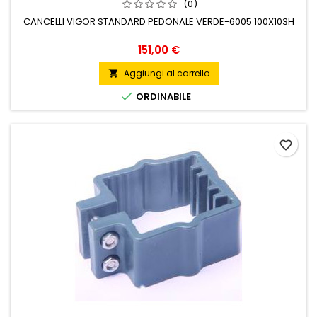
(0)
CANCELLI VIGOR STANDARD PEDONALE VERDE-6005 100X103H
Prezzo
151,00 €
Aggiungi al carrello


ORDINABILE
favorite_border