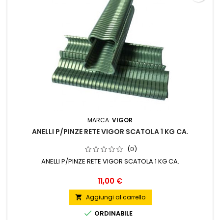
MARCA:
VIGOR
ANELLI P/PINZE RETE VIGOR SCATOLA 1 KG CA.
(0)
ANELLI P/PINZE RETE VIGOR SCATOLA 1 KG CA.
Prezzo
11,00 €
Aggiungi al carrello


ORDINABILE