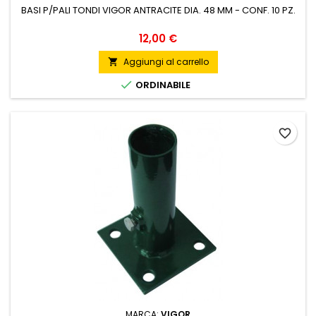
BASI P/PALI TONDI VIGOR ANTRACITE DIA. 48 MM - CONF. 10 PZ.
Prezzo
12,00 €
Aggiungi al carrello


ORDINABILE
favorite_border
MARCA:
VIGOR