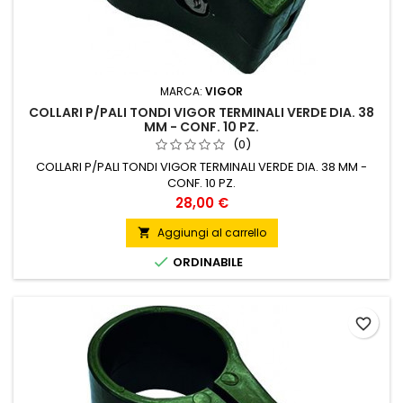
MARCA:
VIGOR
COLLARI P/PALI TONDI VIGOR TERMINALI VERDE DIA. 38
MM - CONF. 10 PZ.
(0)
COLLARI P/PALI TONDI VIGOR TERMINALI VERDE DIA. 38 MM -
CONF. 10 PZ.
Prezzo
28,00 €
Aggiungi al carrello


ORDINABILE
favorite_border