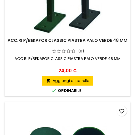
ACC.RI P/BEKAFOR CLASSIC PIASTRA PALO VERDE 48 MM
(0)
ACC.RI P/BEKAFOR CLASSIC PIASTRA PALO VERDE 48 MM
Prezzo
24,00 €
Aggiungi al carrello


ORDINABILE
favorite_border