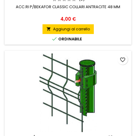
ACC.RI P/BEKAFOR CLASSIC COLLARI ANTRACITE 48 MM
Prezzo
4,00 €
Aggiungi al carrello


ORDINABILE
favorite_border