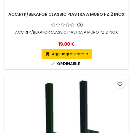
ACC.RI P/BEKAFOR CLASSIC PIASTRA A MURO PZ.2 INOX
(0)
ACC.RI P/BEKAFOR CLASSIC PIASTRA A MURO PZ.2 INOX
Prezzo
19,00 €
Aggiungi al carrello


ORDINABILE
favorite_border