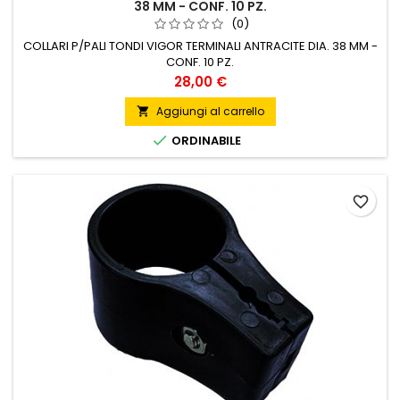
38 MM - CONF. 10 PZ.
(0)
COLLARI P/PALI TONDI VIGOR TERMINALI ANTRACITE DIA. 38 MM -
CONF. 10 PZ.
Prezzo
28,00 €
Aggiungi al carrello


ORDINABILE
favorite_border