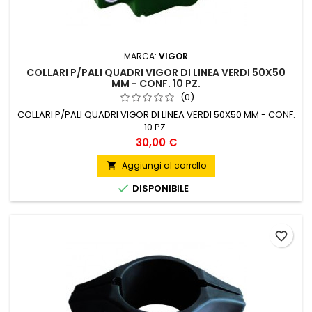
MARCA:
VIGOR
COLLARI P/PALI QUADRI VIGOR DI LINEA VERDI 50X50
MM - CONF. 10 PZ.
(0)
COLLARI P/PALI QUADRI VIGOR DI LINEA VERDI 50X50 MM - CONF.
10 PZ.
Prezzo
30,00 €
Aggiungi al carrello


DISPONIBILE
favorite_border