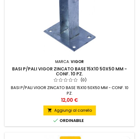
MARCA:
VIGOR
BASI P/PALI VIGOR ZINCATO BASE 15X10 50X50 MM -
CONF. 10 PZ.
(0)
BASI P/PALI VIGOR ZINCATO BASE 15X10 50X50 MM - CONF. 10
PZ.
Prezzo
12,00 €
Aggiungi al carrello


ORDINABILE