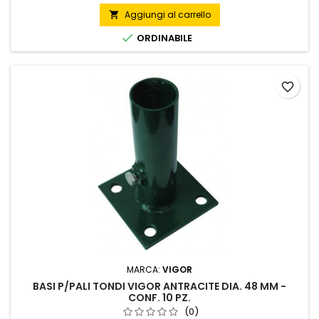
Aggiungi al carrello


ORDINABILE
favorite_border
MARCA:
VIGOR
BASI P/PALI TONDI VIGOR ANTRACITE DIA. 48 MM -
CONF. 10 PZ.
(0)