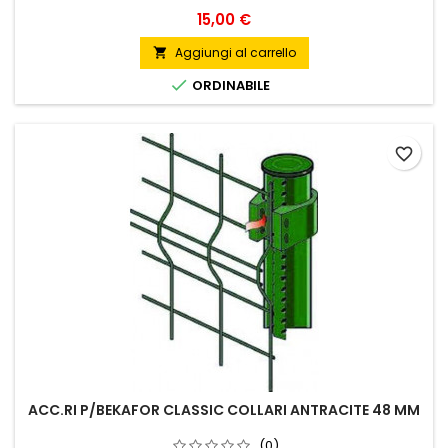
Prezzo
15,00 €
Aggiungi al carrello


ORDINABILE
favorite_border
ACC.RI P/BEKAFOR CLASSIC COLLARI ANTRACITE 48 MM
(0)