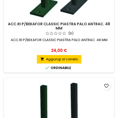
ACC.RI P/BEKAFOR CLASSIC PIASTRA PALO ANTRAC. 48
MM
(0)
ACC.RI P/BEKAFOR CLASSIC PIASTRA PALO ANTRAC. 48 MM
Prezzo
24,00 €
Aggiungi al carrello


ORDINABILE
favorite_border