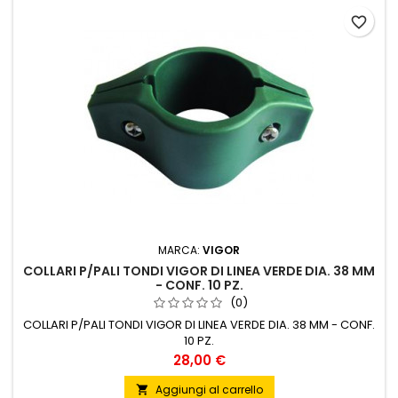
favorite_border
MARCA:
VIGOR
COLLARI P/PALI TONDI VIGOR DI LINEA VERDE DIA. 38 MM
- CONF. 10 PZ.
(0)
COLLARI P/PALI TONDI VIGOR DI LINEA VERDE DIA. 38 MM - CONF.
10 PZ.
Prezzo
28,00 €
Aggiungi al carrello
