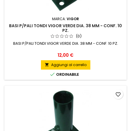
MARCA:
VIGOR
BASI P/PALI TONDI VIGOR VERDE DIA. 38 MM - CONF. 10
PZ.
(0)
BASI P/PALI TONDI VIGOR VERDE DIA. 38 MM - CONF. 10 PZ.
Prezzo
12,00 €
Aggiungi al carrello


ORDINABILE
favorite_border