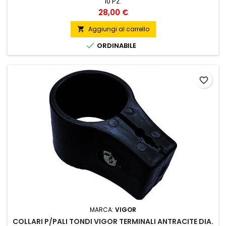
10 PZ.
Prezzo
28,00 €
Aggiungi al carrello


ORDINABILE
favorite_border
MARCA:
VIGOR
COLLARI P/PALI TONDI VIGOR TERMINALI ANTRACITE DIA.