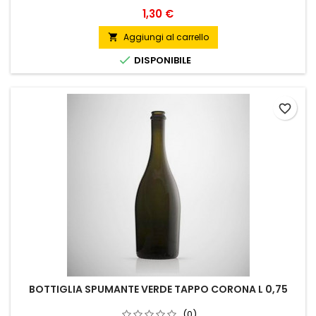
Prezzo
1,30 €
Aggiungi al carrello


DISPONIBILE
favorite_border
BOTTIGLIA SPUMANTE VERDE TAPPO CORONA L 0,75
(0)