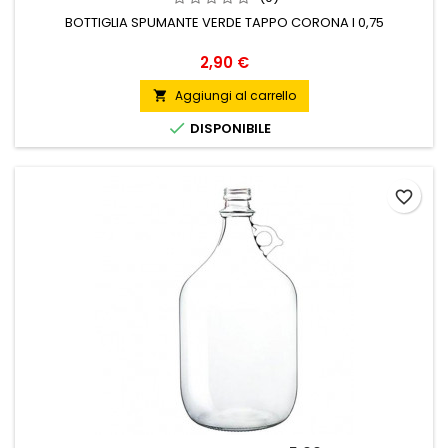
BOTTIGLIA SPUMANTE VERDE TAPPO CORONA l 0,75
Prezzo
2,90 €
Aggiungi al carrello


DISPONIBILE
favorite_border