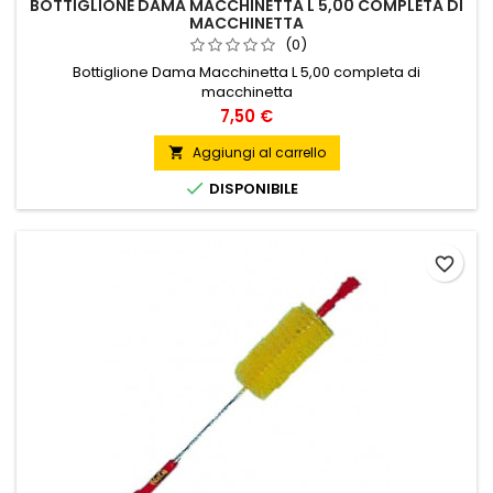
BOTTIGLIONE DAMA MACCHINETTA L 5,00 COMPLETA DI
MACCHINETTA
(0)
Bottiglione Dama Macchinetta L 5,00 completa di
macchinetta
Prezzo
7,50 €
Aggiungi al carrello


DISPONIBILE
favorite_border