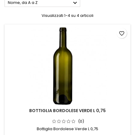

Nome, da A a Z
Visualizzati 1-4 su 4 articoli
favorite_border
BOTTIGLIA BORDOLESE VERDE L 0,75
(0)
Bottiglia Bordolese Verde L 0,75