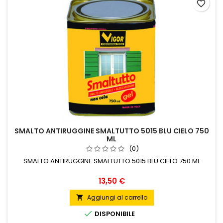
favorite_border
SMALTO ANTIRUGGINE SMALTUTTO 5015 BLU CIELO 750
ML
(0)
SMALTO ANTIRUGGINE SMALTUTTO 5015 BLU CIELO 750 ML
Prezzo
13,50 €
Aggiungi al carrello


DISPONIBILE