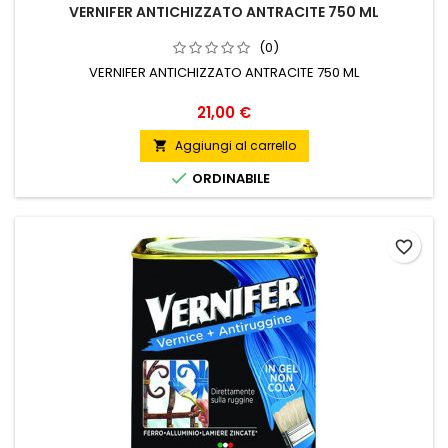
VERNIFER ANTICHIZZATO ANTRACITE 750 ML
(0)
VERNIFER ANTICHIZZATO ANTRACITE 750 ML
Prezzo
21,00 €
Aggiungi al carrello


ORDINABILE
favorite_border