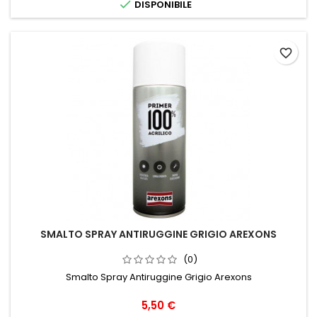

DISPONIBILE
favorite_border
SMALTO SPRAY ANTIRUGGINE GRIGIO AREXONS
(0)
Smalto Spray Antiruggine Grigio Arexons
Prezzo
5,50 €