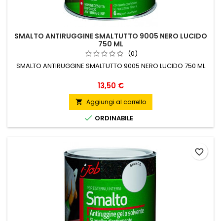
SMALTO ANTIRUGGINE SMALTUTTO 9005 NERO LUCIDO
750 ML
(0)
SMALTO ANTIRUGGINE SMALTUTTO 9005 NERO LUCIDO 750 ML
Prezzo
13,50 €
Aggiungi al carrello


ORDINABILE
favorite_border