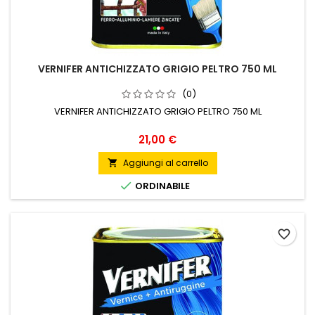
VERNIFER ANTICHIZZATO GRIGIO PELTRO 750 ML
(0)
VERNIFER ANTICHIZZATO GRIGIO PELTRO 750 ML
Prezzo
21,00 €
Aggiungi al carrello


ORDINABILE
favorite_border