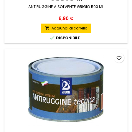
ANTIRUGGINE A SOLVENTE GRIGIO 500 ML
Prezzo
6,90 €
Aggiungi al carrello


DISPONIBILE
favorite_border