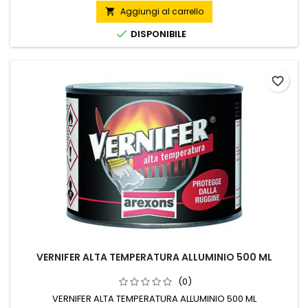
Aggiungi al carrello


DISPONIBILE
favorite_border
VERNIFER ALTA TEMPERATURA ALLUMINIO 500 ML
(0)
VERNIFER ALTA TEMPERATURA ALLUMINIO 500 ML