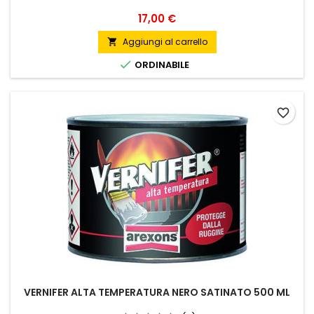
Prezzo
17,00 €
Aggiungi al carrello


ORDINABILE
favorite_border
VERNIFER ALTA TEMPERATURA NERO SATINATO 500 ML