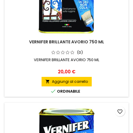
VERNIFER BRILLANTE AVORIO 750 ML
(0)
VERNIFER BRILLANTE AVORIO 750 ML
Prezzo
20,00 €
Aggiungi al carrello


ORDINABILE
favorite_border