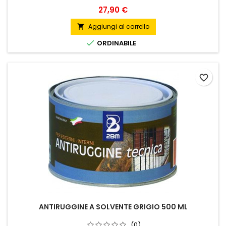
Prezzo
27,90 €
Aggiungi al carrello


ORDINABILE
favorite_border
ANTIRUGGINE A SOLVENTE GRIGIO 500 ML
(0)