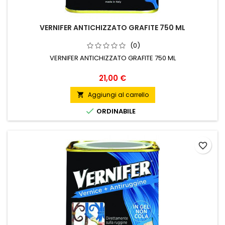
VERNIFER ANTICHIZZATO GRAFITE 750 ML
(0)
VERNIFER ANTICHIZZATO GRAFITE 750 ML
Prezzo
21,00 €
Aggiungi al carrello


ORDINABILE
favorite_border