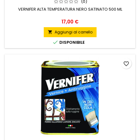
(0)
VERNIFER ALTA TEMPERATURA NERO SATINATO 500 ML
Prezzo
17,00 €
Aggiungi al carrello


DISPONIBILE
favorite_border