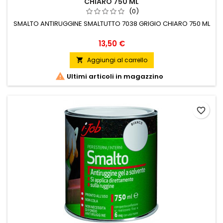
CHIARO 750 ML
(0)
SMALTO ANTIRUGGINE SMALTUTTO 7038 GRIGIO CHIARO 750 ML
Prezzo
13,50 €
Aggiungi al carrello


Ultimi articoli in magazzino
favorite_border