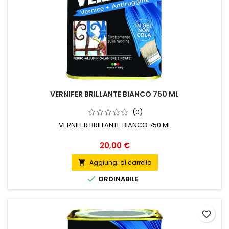
VERNIFER BRILLANTE BIANCO 750 ML
(0)
VERNIFER BRILLANTE BIANCO 750 ML
Prezzo
20,00 €
Aggiungi al carrello


ORDINABILE
favorite_border