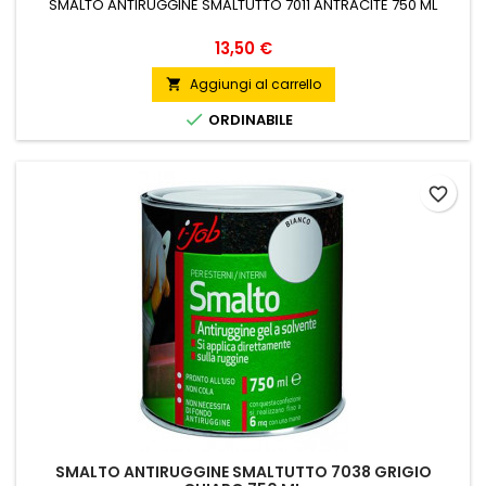
SMALTO ANTIRUGGINE SMALTUTTO 7011 ANTRACITE 750 ML
Prezzo
13,50 €
Aggiungi al carrello


ORDINABILE
favorite_border
SMALTO ANTIRUGGINE SMALTUTTO 7038 GRIGIO