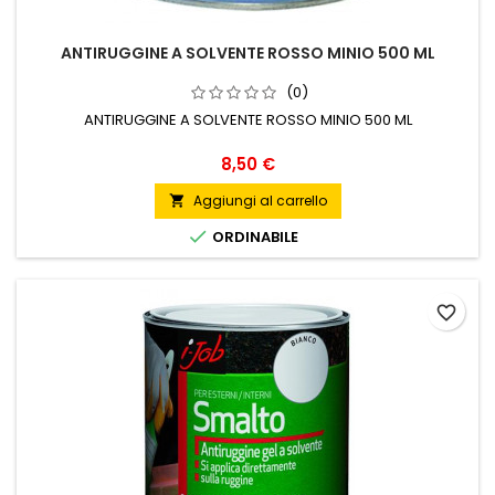
ANTIRUGGINE A SOLVENTE ROSSO MINIO 500 ML
(0)
ANTIRUGGINE A SOLVENTE ROSSO MINIO 500 ML
Prezzo
8,50 €
Aggiungi al carrello


ORDINABILE
favorite_border