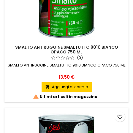
SMALTO ANTIRUGGINE SMALTUTTO 9010 BIANCO
OPACO 750 ML
(0)
SMALTO ANTIRUGGINE SMALTUTTO 9010 BIANCO OPACO 750 ML
Prezzo
13,50 €
Aggiungi al carrello


Ultimi articoli in magazzino
favorite_border