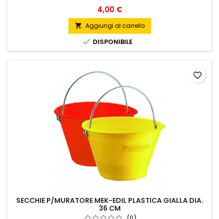
Prezzo
4,00 €
Aggiungi al carrello


DISPONIBILE
favorite_border
SECCHIE P/MURATORE MEK-EDIL PLASTICA GIALLA DIA.
36 CM
(0)