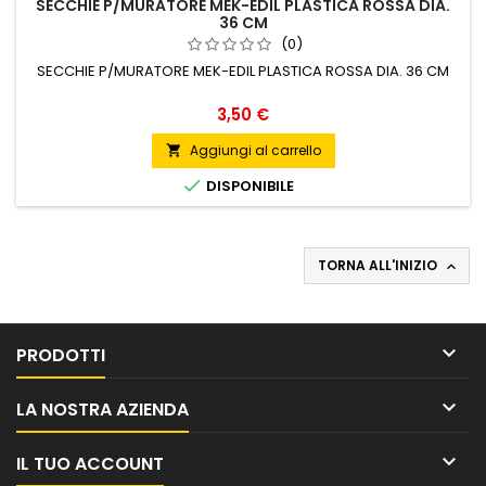
SECCHIE P/MURATORE MEK-EDIL PLASTICA ROSSA DIA.
36 CM
(0)
SECCHIE P/MURATORE MEK-EDIL PLASTICA ROSSA DIA. 36 CM
Prezzo
3,50 €
Aggiungi al carrello


DISPONIBILE
TORNA ALL'INIZIO


PRODOTTI

LA NOSTRA AZIENDA

IL TUO ACCOUNT