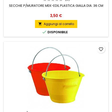
SECCHIE P/MURATORE MEK-EDIL PLASTICA GIALLA DIA. 36 CM
Prezzo
3,50 €
Aggiungi al carrello


DISPONIBILE
favorite_border