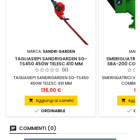
MARCA:
SANDRI GARDEN
MARC
TAGLIASIEPI SANDRIGARDEN SG-
SMERIGLIATRIC
TS450 450W TELESC 410 MM
SBA-200 COM
(0)
TAGLIASIEPI SANDRIGARDEN SG-TS450
SMERIGLIATRICI VI
450W TELESC 410 MM
COMBINA
Prezzo
Pr
136,00 €
84
Aggiungi al carrello
Aggiun




ORDINABILE
ORD
COMMENTI (0)