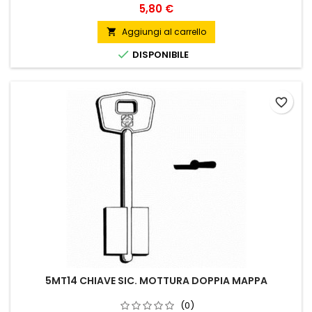
Prezzo
5,80 €
Aggiungi al carrello


DISPONIBILE
favorite_border
5MT14 CHIAVE SIC. MOTTURA DOPPIA MAPPA
(0)