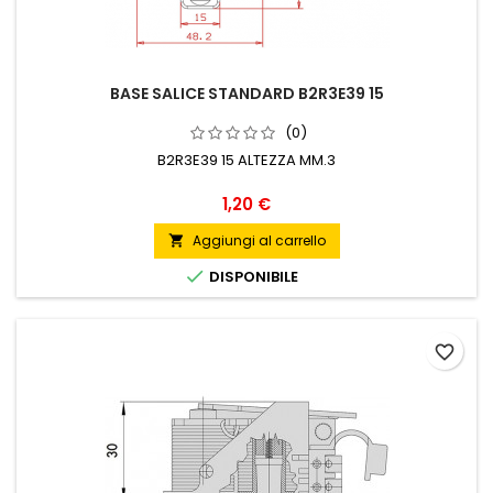
BASE SALICE STANDARD B2R3E39 15
(0)
B2R3E39 15 ALTEZZA MM.3
Prezzo
1,20 €
Aggiungi al carrello


DISPONIBILE
favorite_border