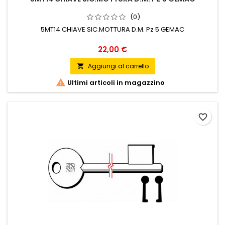
(0)
5MT14 CHIAVE SIC.MOTTURA D.M. Pz 5 GEMAC
Prezzo
22,00 €
Aggiungi al carrello


Ultimi articoli in magazzino
favorite_border