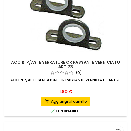
ACC.RI P/ASTE SERRATURE CR PASSANTE VERNICIATO
ART.73
(0)
ACC.RI P/ASTE SERRATURE CR PASSANTE VERNICIATO ART.73
Prezzo
1,80 €
Aggiungi al carrello


ORDINABILE