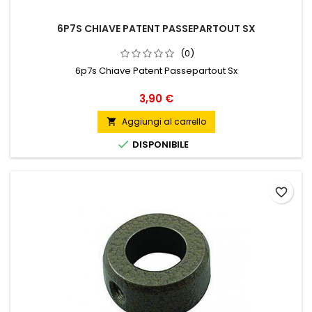
6P7S CHIAVE PATENT PASSEPARTOUT SX
(0)
6p7s Chiave Patent Passepartout Sx
Prezzo
3,90 €
Aggiungi al carrello


DISPONIBILE
favorite_border