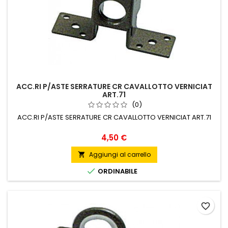
ACC.RI P/ASTE SERRATURE CR CAVALLOTTO VERNICIAT
ART.71
(0)
ACC.RI P/ASTE SERRATURE CR CAVALLOTTO VERNICIAT ART.71
Prezzo
4,50 €
Aggiungi al carrello


ORDINABILE
favorite_border