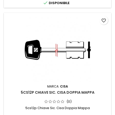

DISPONIBILE
favorite_border
MARCA:
CISA
5CS12P CHIAVE SIC. CISA DOPPIA MAPPA
(0)
5cs12p Chiave Sic. Cisa Doppia Mappa