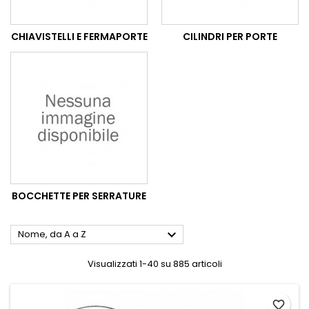
CHIAVISTELLI E FERMAPORTE
CILINDRI PER PORTE
BOCCHETTE PER SERRATURE

Nome, da A a Z
Visualizzati 1-40 su 885 articoli
favorite_border