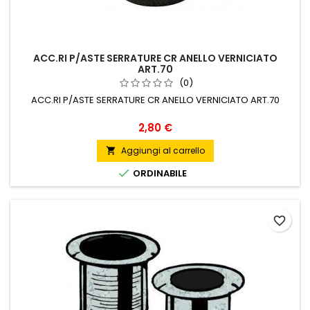
ACC.RI P/ASTE SERRATURE CR ANELLO VERNICIATO
ART.70
(0)
ACC.RI P/ASTE SERRATURE CR ANELLO VERNICIATO ART.70
Prezzo
2,80 €
Aggiungi al carrello


ORDINABILE
favorite_border