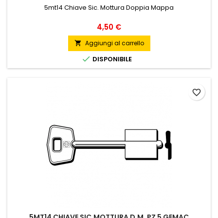
5mt14 Chiave Sic. Mottura Doppia Mappa
Prezzo
4,50 €
Aggiungi al carrello


DISPONIBILE
favorite_border
5MT14 CHIAVE SIC.MOTTURA D.M. PZ 5 GEMAC