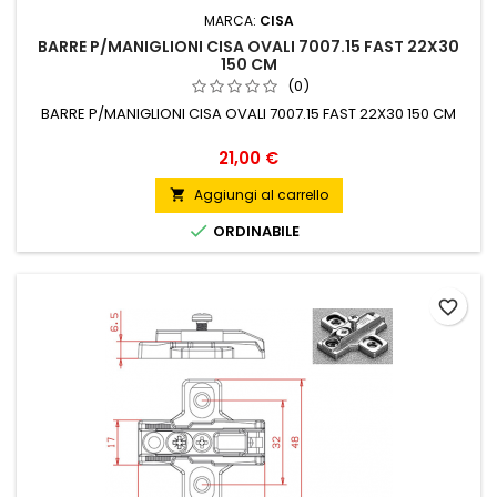
MARCA:
CISA
BARRE P/MANIGLIONI CISA OVALI 7007.15 FAST 22X30
150 CM
(0)
BARRE P/MANIGLIONI CISA OVALI 7007.15 FAST 22X30 150 CM
Prezzo
21,00 €
Aggiungi al carrello


ORDINABILE
favorite_border