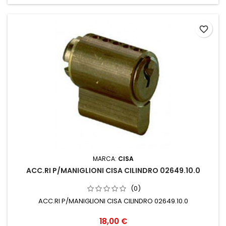
favorite_border
MARCA:
CISA
ACC.RI P/MANIGLIONI CISA CILINDRO 02649.10.0
(0)
ACC.RI P/MANIGLIONI CISA CILINDRO 02649.10.0
Prezzo
18,00 €