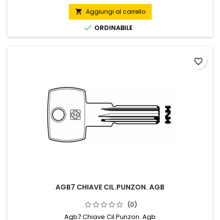
Aggiungi al carrello


ORDINABILE
favorite_border
AGB7 CHIAVE CIL.PUNZON. AGB
(0)
Agb7 Chiave Cil.Punzon. Agb