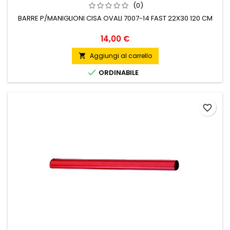
(0)
BARRE P/MANIGLIONI CISA OVALI 7007-14 FAST 22X30 120 CM
Prezzo
14,00 €
Aggiungi al carrello


ORDINABILE
favorite_border