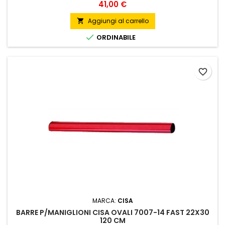
Prezzo
41,00 €
Aggiungi al carrello


ORDINABILE
favorite_border
MARCA:
CISA
BARRE P/MANIGLIONI CISA OVALI 7007-14 FAST 22X30
120 CM