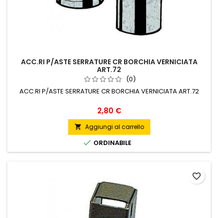
ACC.RI P/ASTE SERRATURE CR BORCHIA VERNICIATA
ART.72
(0)
ACC.RI P/ASTE SERRATURE CR BORCHIA VERNICIATA ART.72
Prezzo
2,80 €
Aggiungi al carrello


ORDINABILE
favorite_border