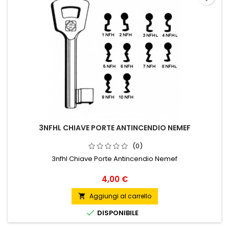
3NFHL CHIAVE PORTE ANTINCENDIO NEMEF
(0)
3nfhl Chiave Porte Antincendio Nemef
Prezzo
4,00 €
Aggiungi al carrello


DISPONIBILE