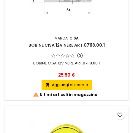
MARCA:
CISA
BOBINE CISA 12V NERE ART.07118.00.1
(0)
BOBINE CISA 12V NERE ART.07118.00.1
Prezzo
25,50 €
Aggiungi al carrello


Ultimi articoli in magazzino
favorite_border