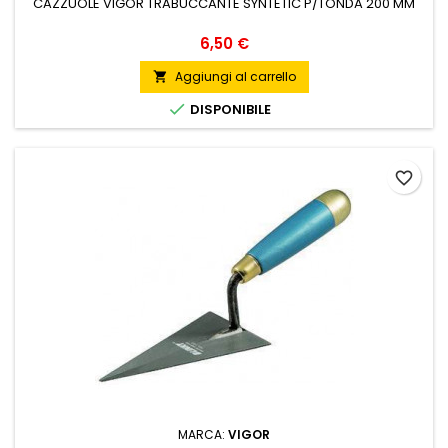
CAZZUOLE VIGOR TRABUCCANTE SYNTETIC P/TONDA 200 MM
Prezzo
6,50 €
Aggiungi al carrello


DISPONIBILE
favorite_border
MARCA:
VIGOR