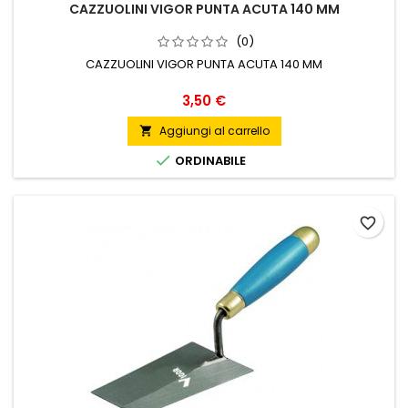
CAZZUOLINI VIGOR PUNTA ACUTA 140 MM
(0)
CAZZUOLINI VIGOR PUNTA ACUTA 140 MM
Prezzo
3,50 €
Aggiungi al carrello


ORDINABILE
favorite_border