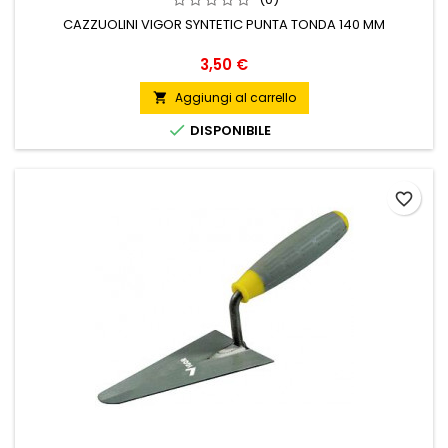
CAZZUOLINI VIGOR SYNTETIC PUNTA TONDA 140 MM
Prezzo
3,50 €
Aggiungi al carrello


DISPONIBILE
favorite_border