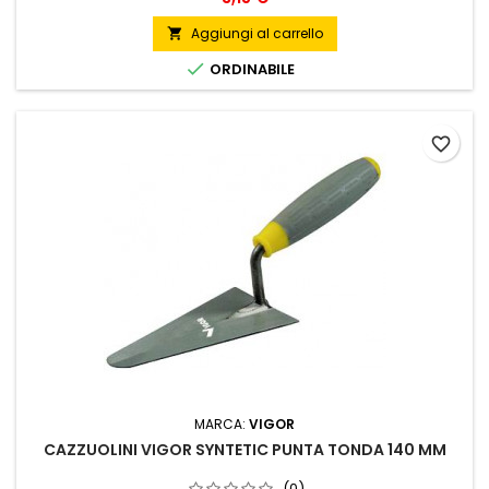
Aggiungi al carrello


ORDINABILE
favorite_border
MARCA:
VIGOR
CAZZUOLINI VIGOR SYNTETIC PUNTA TONDA 140 MM
(0)