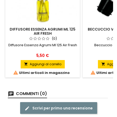
DIFFUSORE ESSENZA AGRUMI ML 125
BECCUCCIO VE
AIR FRESH
(0)
Diffusore Essenza Agrumi Ml 125 Air Fresh
Beccuccio Ve
Prezzo
P
5,50 €
2
Aggiungi al carrello
Aggiun




Ultimi articoli in magazzino
Ultimi arti
COMMENTI (0)
Scrivi per primo una recensione