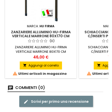
MARCA:
HU FIRMA
MARC
ZANZARIERE ALLUMINIO HU-FIRMA
SCHIACCIANOC
VERTICALE MARRONE 80X170 CM
C/INSERTI PL
(0)
ZANZARIERE ALLUMINIO HU-FIRMA
SCHIACCIANOC
VERTICALE MARRONE 80X170 CM
C/INSERTI PL
Prezzo
Pr
46,00 €
12
Aggiungi al carrello
Aggiun




Ultimi articoli in magazzino
Ultimi arti
COMMENTI (0)
Scrivi per primo una recensione