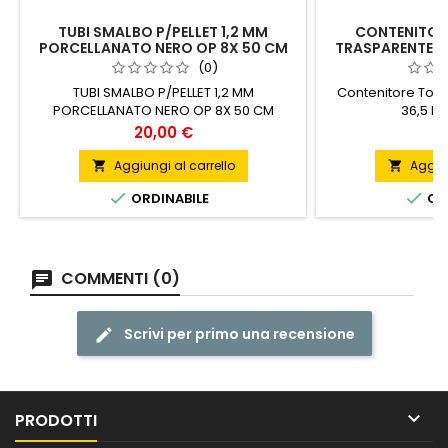
TUBI SMALBO P/PELLET 1,2 MM
CONTENITOR
PORCELLANATO NERO OP 8X 50 CM
TRASPARENTE 36
(0)
TUBI SMALBO P/PELLET 1,2 MM
Contenitore Ton
PORCELLANATO NERO OP 8X 50 CM
36,5 H 1
Prezzo
P
20,00 €
9
Aggiungi al carrello
Aggiun




ORDINABILE
ORD
COMMENTI (0)
Scrivi per primo una recensione

PRODOTTI