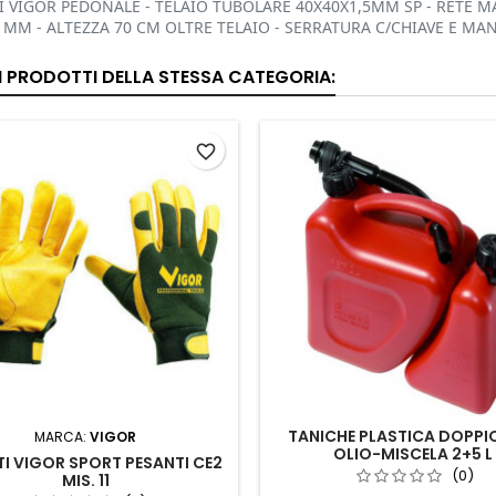
 VIGOR PEDONALE - TELAIO TUBOLARE 40X40X1,5MM SP - RETE MA
 MM - ALTEZZA 70 CM OLTRE TELAIO - SERRATURA C/CHIAVE E MA
RI PRODOTTI DELLA STESSA CATEGORIA:
favorite_border
TANICHE PLASTICA DOPPI
MARCA:
VIGOR
OLIO-MISCELA 2+5 L
I VIGOR SPORT PESANTI CE2
(0)
MIS. 11