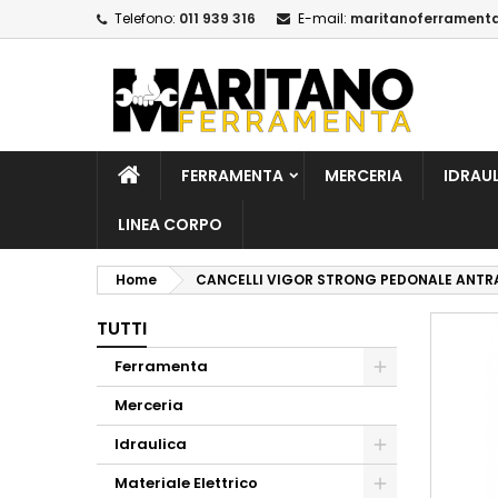
Telefono:
011 939 316
E-mail:
maritanoferrament
A
C
A
add_circle_outline
De
No
dei
FERRAMENTA
MERCERIA
IDRAU
LINEA CORPO
Home
CANCELLI VIGOR STRONG PEDONALE ANTR
TUTTI
Ferramenta
Merceria
Idraulica
Materiale Elettrico