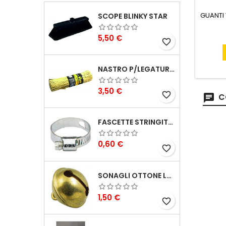
GUANTI 
SCOPE BLINKY STAR
Prezzo
5,50 €
favorite_border
NASTRO P/LEGATURA CARTA VIGOR MAZZETTO 1000 PZ 250 MM
Prezzo
3,50 €
favorite_border
C
FASCETTE STRINGITUBO 25- 37 ART.4B
Prezzo
0,60 €
favorite_border
SONAGLI OTTONE LUCIDO ART.15302/02 N. 60 DIA. 19 MM
Prezzo
1,50 €
favorite_border