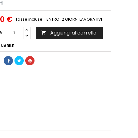
H
00 €
Tasse incluse
ENTRO 12 GIORNI LAVORATIVI
Aggiungi al carrello
à

NABILE
i