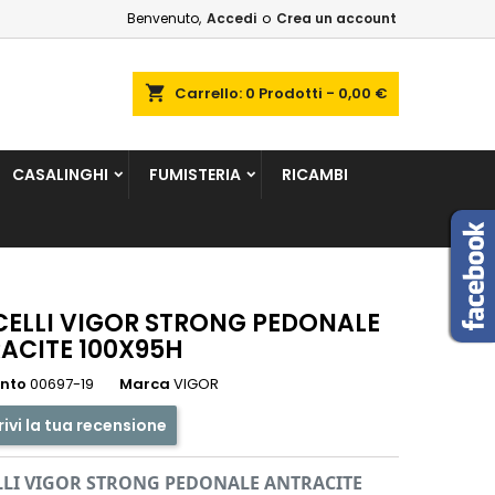
Benvenuto,
Accedi
o
Crea un account
×
×
×
shopping_cart
Carrello:
0
Prodotti - 0,00 €
sta
CASALINGHI
FUMISTERIA
RICAMBI
i
i
ELLI VIGOR STRONG PEDONALE
ACITE 100X95H
ento
00697-19
Marca
VIGOR
rivi la tua recensione
LI VIGOR STRONG PEDONALE ANTRACITE