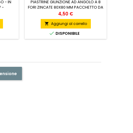
O - IN
PIASTRINE GIUNZIONE AD ANGOLO A 8
 -
FORI ZINCATE 80X80 MM PACCHETTO DA
collarG
019 -
10 PEZZI
Prezzo
4,50 €
C/
MARE -
APPO -
Aggiungi al carrello

DPE

DISPONIBILE
censione