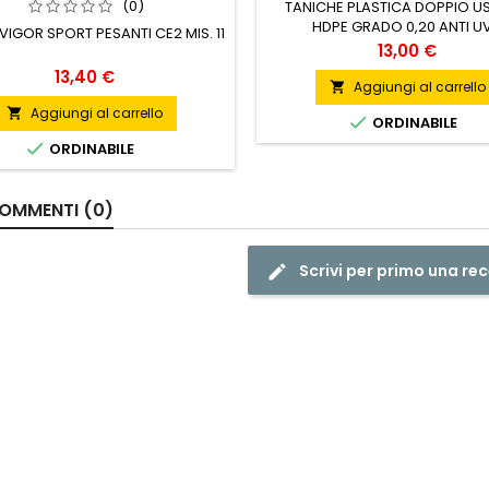
(0)
TANICHE PLASTICA DOPPIO US
HDPE GRADO 0,20 ANTI UV
VIGOR SPORT PESANTI CE2 MIS. 11
OMOLOGATA ADR/RID/ADN-2
Prezzo
13,00 €
TRASPORTO SU STRADA E VIA 
Prezzo
13,40 €
GUARNIZIONE O-RING SOTTOT
Aggiungi al carrello

BECCUCCIO GIREVOLE IN H
Aggiungi al carrello


ORDINABILE

ORDINABILE
OMMENTI (0)
Scrivi per primo una re