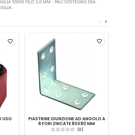
GLIA 50X50 FILO 5,0 MM - PALI SOSTEGNO DIA.
NIGLIA
<
>
favorite_border
favorite_border
O USO
PIASTRINE GIUNZIONE AD ANGOLO A
8 FORI ZINCATE 80X80 MM
GUINZ
(0)
C/C