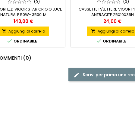
(0)
(0)
ORI LED VIGOR STAR GRIGIO LUCE
CASSETTE P/LETTERE VIGOR P
NATURALE 50W- 3500LM
ANTRACITE 25X10X35H
Prezzo
Prezzo
143,00 €
24,00 €
Aggiungi al carrello
Aggiungi al carrello




ORDINABILE
ORDINABILE
OMMENTI (0)
Scrivi per primo una re