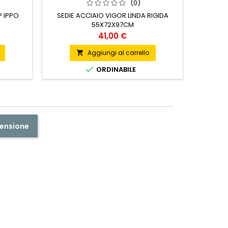
(0)
NASTRO
P IPPO
SEDIE ACCIAIO VIGOR LINDA RIGIDA
55X72X97CM
Prezzo
41,00 €
Aggiungi al carrello


Ult

ORDINABILE
censione