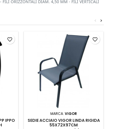
FILI ORIZZONTALI DIAM. 4,50 MM - FILI VERTICALI
<
>
favorite_border
favorite_border
NASTRO
MARCA:
VIGOR
PP IPPO
SEDIE ACCIAIO VIGOR LINDA RIGIDA
H
55X72X97CM