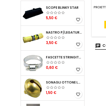
PROIETT
SCOPE BLINKY STAR
Prezzo
5,50 €
favorite_border
NASTRO P/LEGATURA CARTA VIGOR MAZZETTO 1000 PZ 250 MM
Prezzo
3,50 €
favorite_border
C
FASCETTE STRINGITUBO 25- 37 ART.4B
Prezzo
0,60 €
favorite_border
SONAGLI OTTONE LUCIDO ART.15302/02 N. 60 DIA. 19 MM
Prezzo
1,50 €
favorite_border