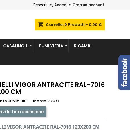
Benvenuto,
Accedi
o
Crea un account
×
×
×
shopping_cart
Carrello:
0
Prodotti - 0,00 €
sta
CASALINGHI
FUMISTERIA
RICAMBI
i
i
ELLI VIGOR ANTRACITE RAL-7016
200 CM
ento
00695-40
Marca
VIGOR
rivi la tua recensione
LI VIGOR ANTRACITE RAL-7016 123X200 CM