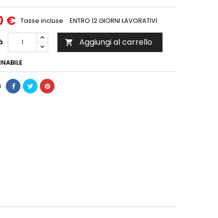
0 €
Tasse incluse
ENTRO 12 GIORNI LAVORATIVI
Aggiungi al carrello
à

NABILE
i