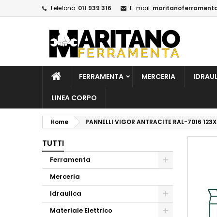
Telefono:
011 939 316
E-mail:
maritanoferrament
A
C
A
add_circle_outline
De
No
dei
FERRAMENTA
MERCERIA
IDRAU
LINEA CORPO
Home
PANNELLI VIGOR ANTRACITE RAL-7016 123
TUTTI
Ferramenta
Merceria
Idraulica
Materiale Elettrico