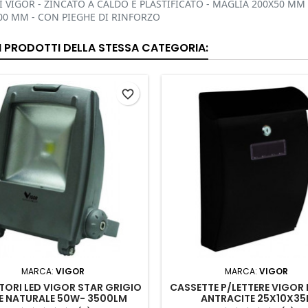
 VIGOR - ZINCATO A CALDO E PLASTIFICATO - MAGLIA 200X50 MM - 
,00 MM - CON PIEGHE DI RINFORZO
RI PRODOTTI DELLA STESSA CATEGORIA:
favorite_border
MARCA:
VIGOR
MARCA:
VIGOR
TORI LED VIGOR STAR GRIGIO
CASSETTE P/LETTERE VIGOR 
E NATURALE 50W- 3500LM
ANTRACITE 25X10X35