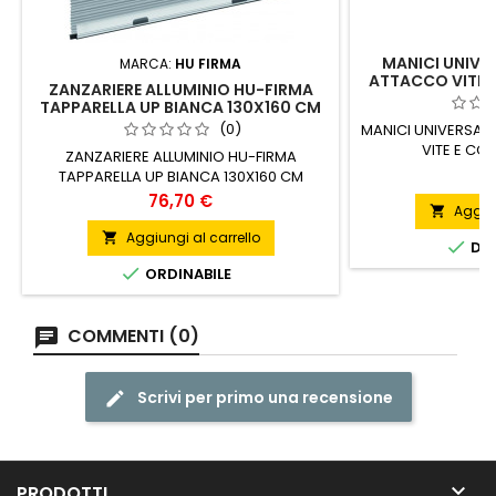
MANICI UNIVER
MARCA:
HU FIRMA
ATTACCO VITE 
ZANZARIERE ALLUMINIO HU-FIRMA
TAPPARELLA UP BIANCA 130X160 CM
(0)
MANICI UNIVERSAL
VITE E CO
ZANZARIERE ALLUMINIO HU-FIRMA
P
5
TAPPARELLA UP BIANCA 130X160 CM
Prezzo
76,70 €
Aggiun

Aggiungi al carrello


DIS

ORDINABILE
COMMENTI (0)
Scrivi per primo una recensione

PRODOTTI