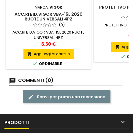
PROTETTIVO P/
MARCA:
VIGOR
ACC.RI BID.VIGOR VBA-15L 2020
RUOTE UNIVERSALI 4PZ
(0)
PROTETTIVO P/
ACC.RI BID.VIGOR VBA-15L 2020 RUOTE
Pr
16
UNIVERSALI 4PZ
Prezzo
6,50 €
Aggiun

Aggiungi al carrello


ORD

ORDINABILE
COMMENTI (0)
Scrivi per primo una recensione

PRODOTTI