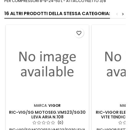
PER COMPRESSORI 8-9-24-50 L - ATTACCO FILETTO 3/8"
16 ALTRI PRODOTTI DELLA STESSA CATEGORIA:
<
>
favorite_border
MARCA:
VIGOR
MARC
RIC-VIG/SG MOTOSEG.VMS23/SG30
RIC-VIGOR ELETT
LEVA ARIA N.108
VITE TENDICA
(0)
RIC-VIG/SG MOTOSEG.VMS23/SG30 LEVA
RIC-VIGOR ELETTRO