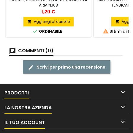
ARIA N.108
TENDICATE
Prezzo
P
1,20 €
4
Aggiungi al carrello
Aggiun




ORDINABILE
Ultimi arti
COMMENTI (0)
Scrivi per primo una recensione

PRODOTTI

LA NOSTRA AZIENDA

IL TUO ACCOUNT