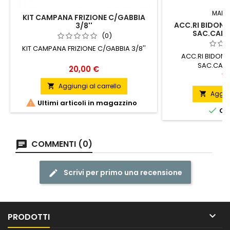
MARC
KIT CAMPANA FRIZIONE C/GABBIA
ACC.RI BIDONE
3/8''
SAC.CARTA
(0)
KIT CAMPANA FRIZIONE C/GABBIA 3/8''
ACC.RI BIDONE
SAC.CART
Prezzo
20,00 €
Pr
14
Aggiungi al carrello

Aggiun


Ultimi articoli in magazzino

ORD
COMMENTI (0)
Scrivi per primo una recensione

PRODOTTI