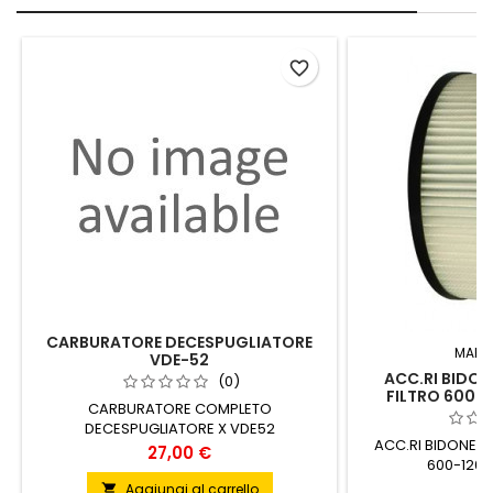
favorite_border
CARBURATORE DECESPUGLIATORE
MARC
VDE-52
ACC.RI BIDON
(0)
FILTRO 600-
CARBURATORE COMPLETO
DECESPUGLIATORE X VDE52
ACC.RI BIDONE V
Prezzo
27,00 €
600-1200
P
1
Aggiungi al carrello
