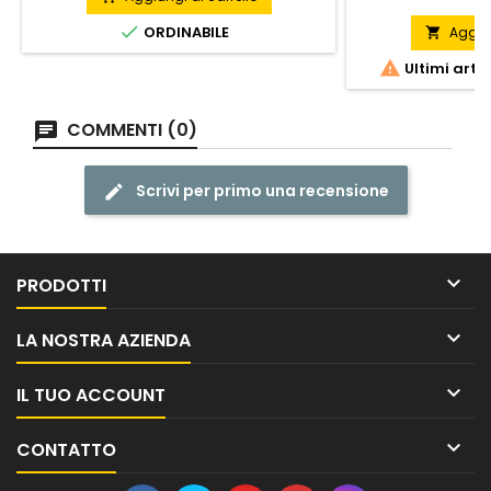

ORDINABILE
Aggiun


Ultimi arti
COMMENTI (0)
Scrivi per primo una recensione

PRODOTTI

LA NOSTRA AZIENDA

IL TUO ACCOUNT

CONTATTO