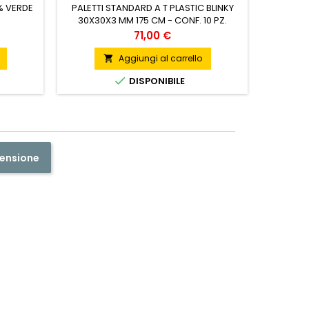
% VERDE
PALETTI STANDARD A T PLASTIC BLINKY
30X30X3 MM 175 CM - CONF. 10 PZ.
Prezzo
71,00 €
Aggiungi al carrello


DISPONIBILE
censione