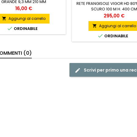
GRANDE 9,3 MM 210 MM
RETE FRANGISOLE VIGOR HD 80
Prezzo
16,00 €
SCURO 100 M H. 400 CM
Prezzo
295,00 €
Aggiungi al carrello

Aggiungi al carrello


ORDINABILE

ORDINABILE
OMMENTI (0)
Scrivi per primo una re