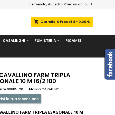
Benvenuto,
Accedi
o
Crea un account
×
×
×
shopping_cart
Carrello:
0
Prodotti - 0,00 €
sta
CASALINGHI
FUMISTERIA
RICAMBI
i
i
 CAVALLINO FARM TRIPLA
ONALE 10 M 16/2 100
ento
00685-20
Marca
CAVALLINO
rivi la tua recensione
AVALLINO FARM TRIPLA ESAGONALE 10 M