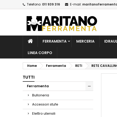
Telefono:
011 939 316
E-mail:
maritanoferrament
A
C
A
add_circle_outline
De
No
dei
FERRAMENTA
MERCERIA
IDRAU
LINEA CORPO
Home
Ferramenta
RETI
RETE CAVALLIN
TUTTI
Ferramenta
Bulloneria
Accessori stufe
Elettro utensili