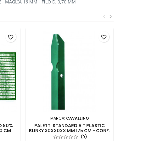
 - MAGLIA 16 MM - FILO D. 0,70 MM
<
>
favorite_border
favorite_border
MARCA:
CAVALLINO
D 80%
PALETTI STANDARD A T PLASTIC
SAETTE
00 CM
BLINKY 30X30X3 MM 175 CM - CONF.
10 PZ.
(0)