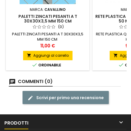
MARCA:
CAVALLINO
MARC
PALETTI ZINCATI PESANTI A T
RETE PLASTICA Q
30X30X3,5 MM 150 CM
50 M 
(0)
PALETTI ZINCATI PESANTI A T 30X30X3,5
RETE PLASTICA QUA
MM 150 CM
H.
Prezzo
Pr
11,00 €
98
Aggiungi al carrello
Aggiun




ORDINABILE
ORD
COMMENTI (0)
Scrivi per primo una recensione

PRODOTTI