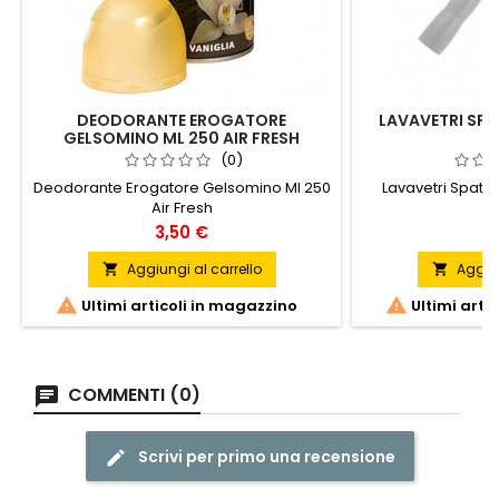
DEODORANTE EROGATORE
LAVAVETRI SPA
GELSOMINO ML 250 AIR FRESH
(0)
Deodorante Erogatore Gelsomino Ml 250
Lavavetri Spato
Air Fresh
Prezzo
P
3,50 €
6
Aggiungi al carrello
Aggiun




Ultimi articoli in magazzino
Ultimi arti
COMMENTI (0)
Scrivi per primo una recensione