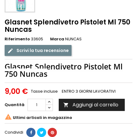
Glasnet Splendivetro Pistolet Ml 750
Nuncas
Riferimento
33605
Marca
NUNCAS
Scrivi la tua recensione
Glasnet Splendivetro Pistolet Ml
750 Nuncas
9,00 €
Tasse incluse
ENTRO 3 GIORNI LAVORATIVI
Aggiungi al carrello
Quantità


Ultimi articoli in magazzino
Condividi