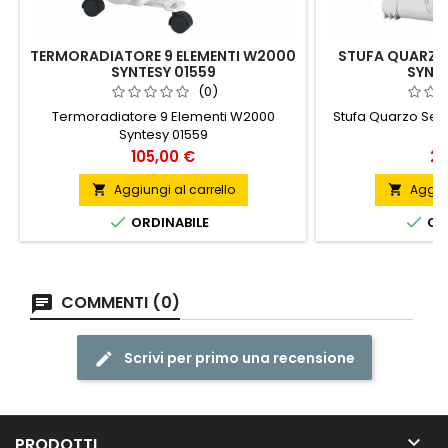
TERMORADIATORE 9 ELEMENTI W2000
STUFA QUARZO
SYNTESY 01559
SYNTE
(0)
Termoradiatore 9 Elementi W2000
Stufa Quarzo Se
Syntesy 01559
Prezzo
Pr
105,00 €
20
Aggiungi al carrello
Aggiun




ORDINABILE
ORD
COMMENTI (0)
Scrivi per primo una recensione

PRODOTTI