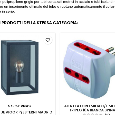
n polipropilene grigio per tubi corazzati metrici in acciaio e tubi isolant
o un inserimento ottimale del tubo e ruotano automaticamente il collare n
 in serie.
RI PRODOTTI DELLA STESSA CATEGORIA:
favorite_border
ADATTATORI EMILIA C/LIMI
MARCA:
VIGOR
TRIPLO 10A BIANCA SPINA
UE VIGOR P/ESTERNI MADRID