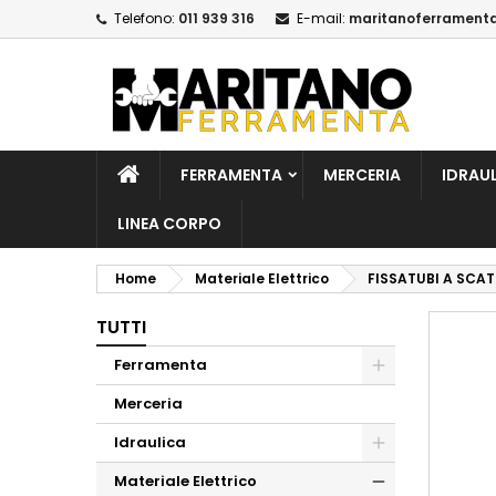
Telefono:
011 939 316
E-mail:
maritanoferrament
A
C
A
add_circle_outline
De
No
dei
FERRAMENTA
MERCERIA
IDRAU
LINEA CORPO
Home
Materiale Elettrico
FISSATUBI A SCA
TUTTI
Ferramenta
Merceria
Idraulica
Materiale Elettrico