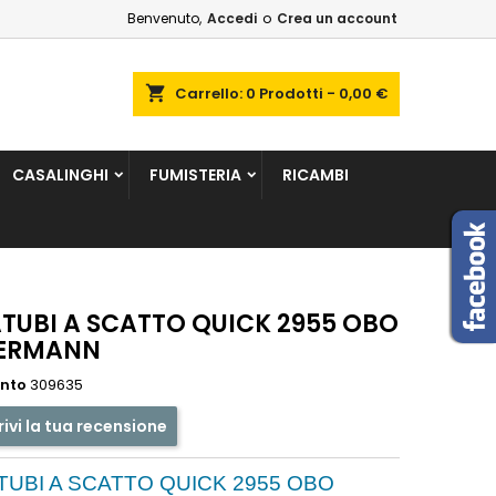
Benvenuto,
Accedi
o
Crea un account
×
×
×
shopping_cart
Carrello:
0
Prodotti - 0,00 €
sta
CASALINGHI
FUMISTERIA
RICAMBI
i
i
ATUBI A SCATTO QUICK 2955 OBO
TERMANN
ento
309635
rivi la tua recensione
TUBI A SCATTO QUICK 2955 OBO