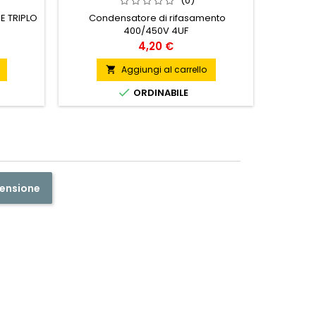
(0)
GIRO
E TRIPLO
Condensatore di rifasamento
400/450V 4UF
APPLIQU
Prezzo
4,20 €
Aggiungi al carrello


ORDINABILE
censione