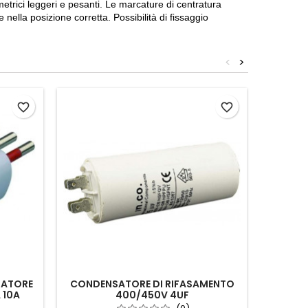
i metrici leggeri e pesanti. Le marcature di centratura
ella posizione corretta. Possibilità di fissaggio
<
>
favorite_border
favorite_border
TATORE
CONDENSATORE DI RIFASAMENTO
 10A
400/450V 4UF
APPLI