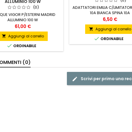
(0)
ALLUMINIO 100 W
(0)
ADATTATORI EMILIA C/LIMITATOR
10A BIANCA SPINA 10A
IQUE VIGOR P/ESTERNI MADRID
Prezzo
6,50 €
ALLUMINIO 100 W
Prezzo
61,00 €
Aggiungi al carrello

Aggiungi al carrello


ORDINABILE

ORDINABILE
OMMENTI (0)
Scrivi per primo una re