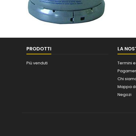
PRODOTTI
LA NOS
Più venduti
Termini e
Pagament
Chi siam
Mappa de
Negozi