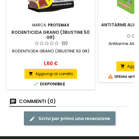
ANTITARME ALIME
MARCA:
PROTEMAX
RODENTICIDA GRANO (3BUSTINE 50
GR)
(0)
Antitarme Alim
RODENTICIDA GRANO (3BUSTINE 50 GR)
P
6
Prezzo
1,60 €
Aggiun

Aggiungi al carrello


Ultimi arti

DISPONIBILE
COMMENTI (0)
Scrivi per primo una recensione