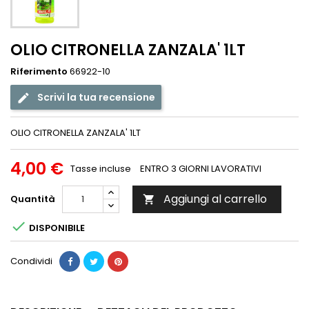
OLIO CITRONELLA ZANZALA' 1LT
Riferimento
66922-10
Scrivi la tua recensione
OLIO CITRONELLA ZANZALA' 1LT
4,00 €
Tasse incluse
ENTRO 3 GIORNI LAVORATIVI
Aggiungi al carrello
Quantità


DISPONIBILE
Condividi