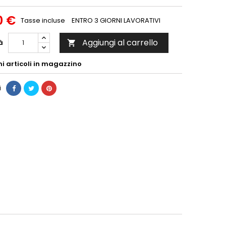
0 €
Tasse incluse
ENTRO 3 GIORNI LAVORATIVI
Aggiungi al carrello
à

mi articoli in magazzino
i