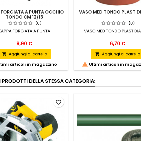
 FORGIATA A PUNTA OCCHIO
VASO MED TONDO PLAST.D
TONDO CM 12/13
(0)
(0)
ZAPPA FORGIATA A PUNTA
VASO MED TONDO PLAST.DI
Prezzo
Prezzo
9,90 €
6,70 €
Aggiungi al carrello
Aggiungi al carrello



timi articoli in magazzino
Ultimi articoli in maga
RI PRODOTTI DELLA STESSA CATEGORIA:
favorite_border