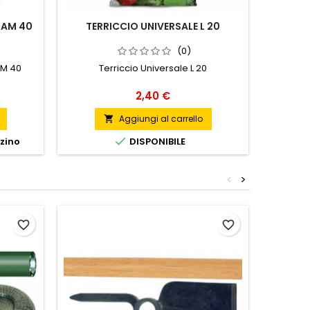
IAM 40
TERRICCIO UNIVERSALE L 20
(0)
AM 40
Terriccio Universale L 20
Prezzo
2,40 €
Aggiungi al carrello


zzino
DISPONIBILE
<
>
favorite_border
favorite_border