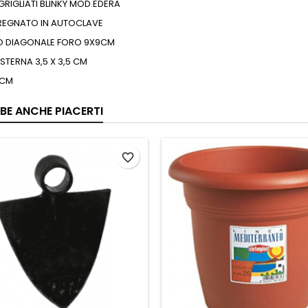
GRIGLIATI BLINKY MOD.EDERA
REGNATO IN AUTOCLAVE
O DIAGONALE FORO 9X9CM
STERNA 3,5 X 3,5 CM
 CM
BE ANCHE PIACERTI
favorite_border