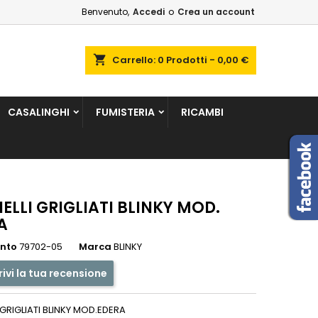
Benvenuto,
Accedi
o
Crea un account
×
×
×
shopping_cart
Carrello:
0
Prodotti - 0,00 €
sta
CASALINGHI
FUMISTERIA
RICAMBI
i
i
ELLI GRIGLIATI BLINKY MOD.
A
ento
79702-05
Marca
BLINKY
rivi la tua recensione
 GRIGLIATI BLINKY MOD.EDERA