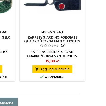
FLOW
MARCA:
VIGOR
TIGELO
ZAPPE P/GIARDINO FORGIATE
PALETTI
QUADRO/CORNA MANICO 128 CM
7
(0)
IGELO
ZAPPE P/GIARDINO FORGIATE
PALETTI
QUADRO/CORNA MANICO 128 CM
Prezzo
19,00 €
Aggiungi al carrello


zzino
ORDINABILE
censione