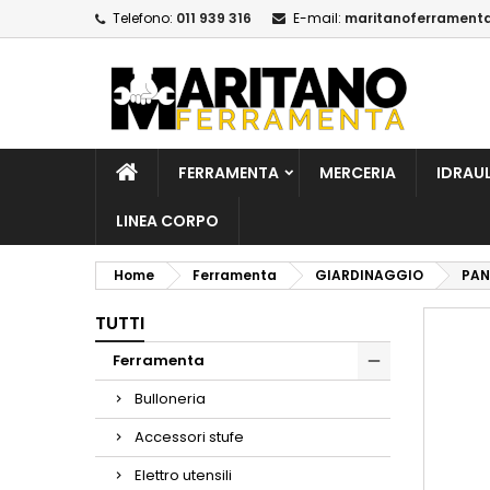
Telefono:
011 939 316
E-mail:
maritanoferrament
A
C
A
add_circle_outline
De
No
dei
FERRAMENTA
MERCERIA
IDRAU
LINEA CORPO
Home
Ferramenta
GIARDINAGGIO
PAN
TUTTI
Ferramenta
Bulloneria
Accessori stufe
Elettro utensili