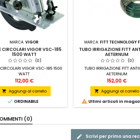
MARCA:
VIGOR
MARCA:
FITT TECHNOLOGY 
 CIRCOLARI VIGOR VSC-185
TUBO IRRIGAZIONE FITT AN
1500 WATT
AETERNUM
(0)
(0)
CIRCOLARI VIGOR VSC-185 1500
TUBO IRRIGAZIONE FITT ANT
WATT
AETERNUM
Prezzo
Prezzo
112,00 €
152,00 €
Aggiungi al carrello
Aggiungi al carrello




ORDINABILE
Ultimi articoli in maga
OMMENTI (0)
Scrivi per primo una re