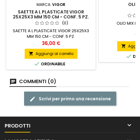
OLIO 
MARCA:
VIGOR
SAETTE A L PLASTICATE VIGOR
25X25X3 MM 150 CM - CONF. 5 PZ.
(0)
OLIO MIX K7
SAETTE A L PLASTICATE VIGOR 25X25X3
Pr
10
MM 150 CM - CONF. 5 PZ.
Prezzo
36,00 €
Aggiun

Aggiungi al carrello


DIS

ORDINABILE
COMMENTI (0)
Scrivi per primo una recensione

PRODOTTI