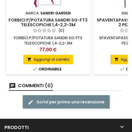
MARCA:
SANDRI GARDEN
MARC
FORBICI P/POTATURA SANDRI SG-FT3
SPAVENTAPASSER
TELESCOPICHE 1,4-2,2-3M
2 PEZZ
(0)
FORBICI P/POTATURA SANDRI SG-FT3
SPAVENTAPASSERI
TELESCOPICHE 1,4-2,2-3M
PEZZI
Prezzo
P
77,00 €
1
Aggiungi al carrello
Aggiun




ORDINABILE
ORD
COMMENTI (0)
Scrivi per primo una recensione

PRODOTTI