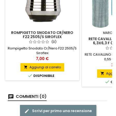
ROMPIGETTO SNODATO CR/NERO
MARCA:
F22 2505/S SIROFLEX
RETE CAVALLIN
(0)
6,3X6,3 F 0,
Rompigetto Snodato Cr/Nero F22 2505/S
Siroflex
RETE CAVALLINO RA
Prezzo
7,00 €
0,55 5 
Pr
26
Aggiungi al carrello

Aggiun


DISPONIBILE

ORD
COMMENTI (0)
Scrivi per primo una recensione