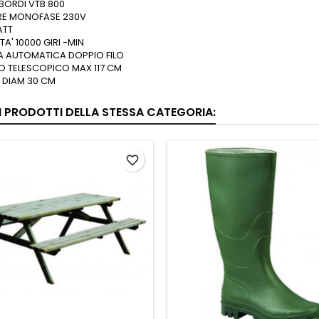
BORDI VTB 800
E MONOFASE 230V
ATT
TA' 10000 GIRI -MIN
A AUTOMATICA DOPPIO FILO
 TELESCOPICO MAX 117 CM
 DIAM 30 CM
RI PRODOTTI DELLA STESSA CATEGORIA:
favorite_border