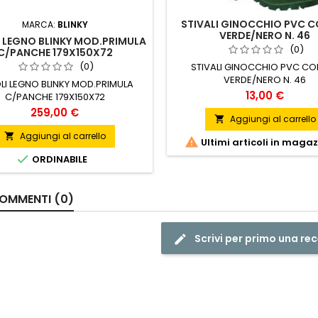
STIVALI GINOCCHIO PVC 
MARCA:
BLINKY
VERDE/NERO N. 46
 LEGNO BLINKY MOD.PRIMULA
(0)
C/PANCHE 179X150X72
(0)
STIVALI GINOCCHIO PVC CO
VERDE/NERO N. 46
LI LEGNO BLINKY MOD.PRIMULA
Prezzo
13,00 €
C/PANCHE 179X150X72
Prezzo
259,00 €
Aggiungi al carrello

Aggiungi al carrello


Ultimi articoli in maga

ORDINABILE
OMMENTI (0)
Scrivi per primo una re