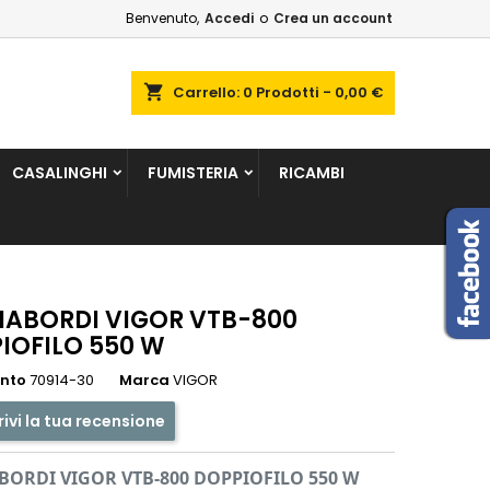
Benvenuto,
Accedi
o
Crea un account
×
×
×
shopping_cart
Carrello:
0
Prodotti - 0,00 €
sta
CASALINGHI
FUMISTERIA
RICAMBI
i
i
IABORDI VIGOR VTB-800
IOFILO 550 W
ento
70914-30
Marca
VIGOR
rivi la tua recensione
BORDI VIGOR VTB-800 DOPPIOFILO 550 W