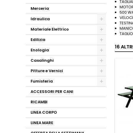
TAGLIA
MOTOR
Merceria
500 W
VELOCI
Idraulica
TESTIN
MANICO
Materiale Elettrico
TAGLIO
Edilizia
16 ALT
Enologia
Casalinghi
Pitture e Vernici
Fumisteria
ACCESSORI PER CANI
RICAMBI
LINEA CORPO
LINEA MARE