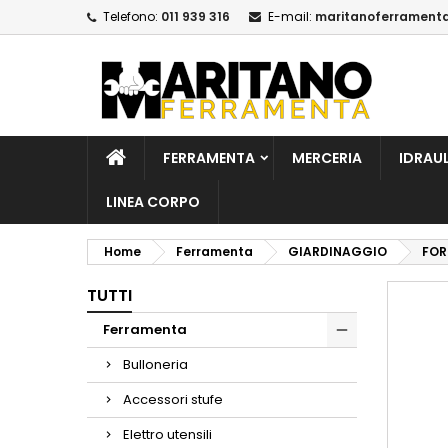
Telefono:
011 939 316
E-mail:
maritanoferrament
A
C
A
add_circle_outline
De
No
dei
FERRAMENTA
MERCERIA
IDRAU
LINEA CORPO
Home
Ferramenta
GIARDINAGGIO
FOR
TUTTI
Ferramenta
Bulloneria
Accessori stufe
Elettro utensili