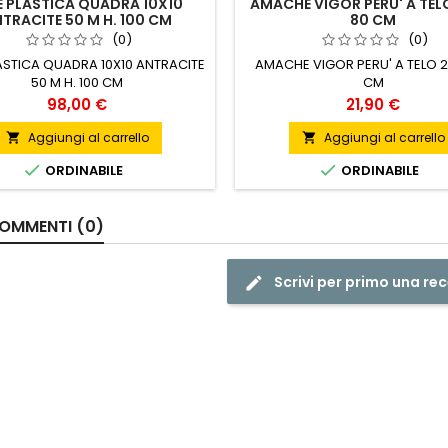
E PLASTICA QUADRA 10X10
AMACHE VIGOR PERU' A TEL
TRACITE 50 M H. 100 CM
80 CM
(0)
(0)
ASTICA QUADRA 10X10 ANTRACITE
AMACHE VIGOR PERU' A TELO 
50 M H. 100 CM
CM
Prezzo
Prezzo
98,00 €
21,90 €
Aggiungi al carrello
Aggiungi al carrello




ORDINABILE
ORDINABILE
OMMENTI (0)
Scrivi per primo una re