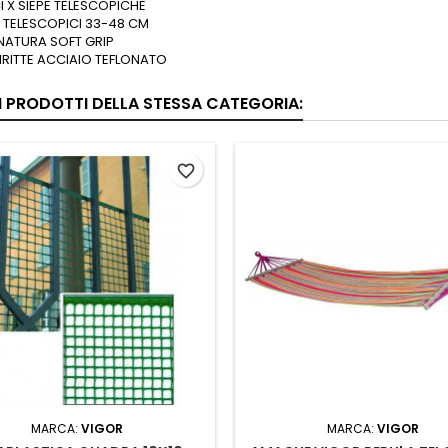
I X SIEPE TELESCOPICHE
 TELESCOPICI 33-48 CM
NATURA SOFT GRIP
IRITTE ACCIAIO TEFLONATO
RI PRODOTTI DELLA STESSA CATEGORIA:
favorite_border
MARCA:
VIGOR
MARCA:
VIGOR