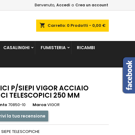
Benvenuto,
Accedi
o
Crea un account
×
×
×
shopping_cart
Carrello:
0
Prodotti - 0,00 €
sta
CASALINGHI
FUMISTERIA
RICAMBI
i
i
ICI P/SIEPI VIGOR ACCIAIO
CI TELESCOPICI 250 MM
ento
70850-10
Marca
VIGOR
rivi la tua recensione
X SIEPE TELESCOPICHE