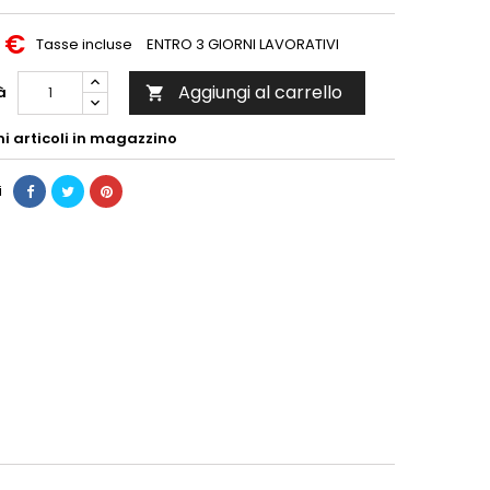
 €
Tasse incluse
ENTRO 3 GIORNI LAVORATIVI
Aggiungi al carrello
à

mi articoli in magazzino
i