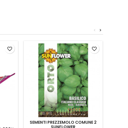
<
>
favorite_border
favorite_border
SEMENTI PREZZEMOLO COMUNE 2
RASTRE
SUNFLOWER
AT