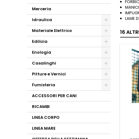
FORBIC
MANICI
Merceria
IMPUG
LAME D
Idraulica
Materiale Elettrico
16 ALT
Edilizia
Enologia
Casalinghi
Pitture e Vernici
Fumisteria
ACCESSORI PER CANI
RICAMBI
LINEA CORPO
LINEA MARE