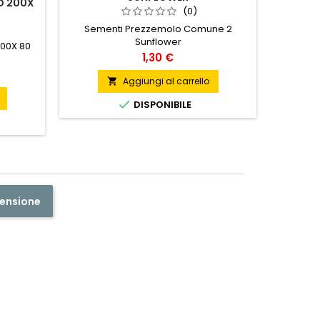
O 200X
(0)
Sementi Prezzemolo Comune 2
RASTRELL
Sunflower
200X 80
Prezzo
1,30 €
Aggiungi al carrello


DISPONIBILE
censione