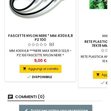
FASCETTE NYLON NERE * MM.430X4,8
MARC
PZ 100
RETE PLASTICA
(0)
19X19 MM 1
MM.430X4,8 ***NERE MAX SERR.D.122,5 -
PZ 100 FASCETTE NYLON NERE *
RETE PLASTICA ANT
MM.430X4,8
Prezzo
9,00 €
10 M 
P
5
Aggiungi al carrello

Aggiun


DISPONIBILE

ORD
COMMENTI (0)
Scrivi per primo una recensione