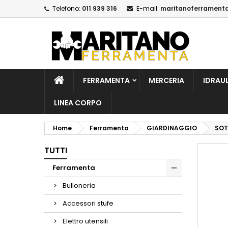
Telefono:
011 939 316
E-mail:
maritanoferrament
A
C
A
add_circle_outline
De
No
dei
FERRAMENTA
MERCERIA
IDRAU
LINEA CORPO
Home
Ferramenta
GIARDINAGGIO
SOT
TUTTI
Ferramenta
Bulloneria
Accessori stufe
Elettro utensili