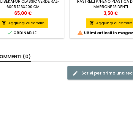
LI BEKAFOR CLASSIC VERDE RAL-
RASTRELLI P/FIENO PLASTICA D
6005 123X200 CM
MARRONE 18 DENTI
Prezzo
Prezzo
65,00 €
3,50 €
Aggiungi al carrello
Aggiungi al carrello




ORDINABILE
Ultimi articoli in maga
OMMENTI (0)
Scrivi per primo una re