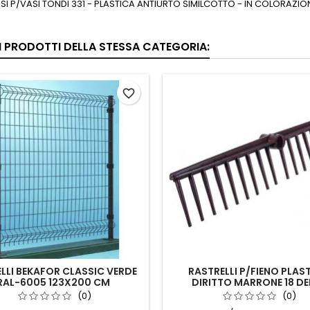
I P/VASI TONDI 331 - PLASTICA ANTIURTO SIMILCOTTO - IN COLORAZIO
RI PRODOTTI DELLA STESSA CATEGORIA:
favorite_border
LLI BEKAFOR CLASSIC VERDE
RASTRELLI P/FIENO PLAS
RAL-6005 123X200 CM
DIRITTO MARRONE 18 DE
(0)
(0)