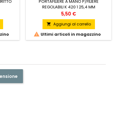
IRITTO
PORTAFILIERE A MANO P/FILIERE
RETE BE
REGOLABILI K 420 1 25,4 MM
Prezzo
5,50 €
Aggiungi al carrello


zzino
Ultimi articoli in magazzino
censione