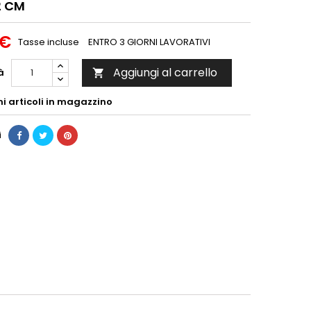
2 CM
 €
Tasse incluse
ENTRO 3 GIORNI LAVORATIVI
Aggiungi al carrello
à

mi articoli in magazzino
i