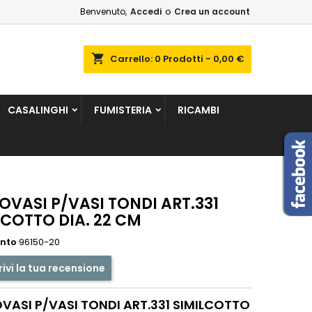
Benvenuto,
Accedi
o
Crea un account
×
×
×
shopping_cart
Carrello:
0
Prodotti - 0,00 €
sta
CASALINGHI
FUMISTERIA
RICAMBI
i
i
OVASI P/VASI TONDI ART.331
LCOTTO DIA. 22 CM
ento
96150-20
rivi la tua recensione
VASI P/VASI TONDI ART.331 SIMILCOTTO