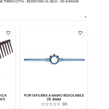
NE TERRACOTTA - RESISTONO AL GELO - ED AI RAGGI
<
>
favorite_border
favorite_border
TICA
PORTAFILIERA A MANO REGOLABILE
RETE
NTI
25.4MM
(0)