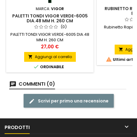
RUBINETTO RA
MARCA:
VIGOR
8X
PALETTI TONDI VIGOR VERDE-6005
DIA.48 MM H. 260 CM
(0)
Rubinetto Rapido
PALETTI TONDI VIGOR VERDE-6005 DIA.48
P
9
MM H. 260 CM
Prezzo
27,00 €
Aggiun

Aggiungi al carrello


Ultimi arti

ORDINABILE
COMMENTI (0)
Scrivi per primo una recensione

PRODOTTI