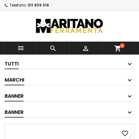
Telefono:
011 939 316
×
×
Aggiungi alla lista dei
Crea lista dei desideri
Accedi
×
desideri
Devi avere effettuato l'accesso per salvare dei
Nome lista dei desideri
prodotti nella tua lista dei desideri.
Crea nuova lista
add_circle_outline
0



shopping_cart
Annulla
Accedi
Annulla
Crea lista dei desideri
TUTTI
MARCHI
BANNER
BANNER
favorite_border