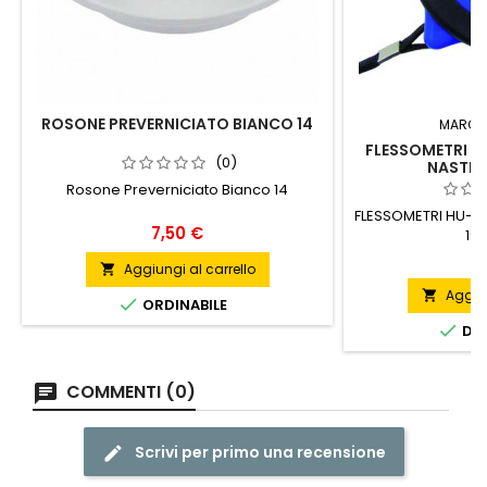
ROSONE PREVERNICIATO BIANCO 14
MARCA
FLESSOMETRI H
(0)
NASTRO
Rosone Preverniciato Bianco 14
FLESSOMETRI HU-F
Prezzo
7,50 €
19
P
4
Aggiungi al carrello

Aggiun


ORDINABILE

DIS
COMMENTI (0)
Scrivi per primo una recensione