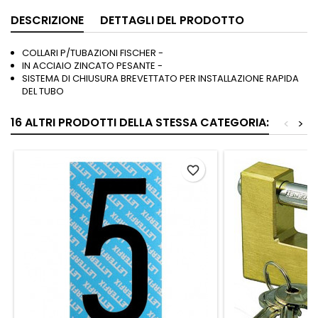
DESCRIZIONE
DETTAGLI DEL PRODOTTO
COLLARI P/TUBAZIONI FISCHER -
IN ACCIAIO ZINCATO PESANTE -
SISTEMA DI CHIUSURA BREVETTATO PER INSTALLAZIONE RAPIDA
DEL TUBO
16 ALTRI PRODOTTI DELLA STESSA CATEGORIA:
<
>
favorite_border