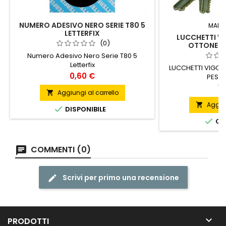
NUMERO ADESIVO NERO SERIE T80 5
MARC
LETTERFIX
LUCCHETTI V
(0)
OTTONE P
Numero Adesivo Nero Serie T80 5
Letterfix
LUCCHETTI VIGOR
Prezzo
0,60 €
PESAN
Pr
19
Aggiungi al carrello

Aggiun


DISPONIBILE

ORD
COMMENTI (0)
Scrivi per primo una recensione

PRODOTTI