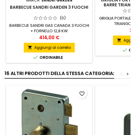
GRIGLIA PORTAL
MARCA:
SANDRI GARDEN
BARRE TRIANG
BARBECUE SANDRI GARDEN 3 FUOCHI
(0)
GRIGLIA PORTALEG
TRIANGOLA
BARBECUE SANDRI GAS CANADA 3 FUOCHI
Pr
20
+ FORNELLO 12,8 KW
Prezzo
414,00 €
Aggiun

Aggiungi al carrello


ORD

ORDINABILE
16 ALTRI PRODOTTI DELLA STESSA CATEGORIA:
<
>
favorite_border