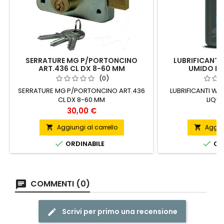
SERRATURE MG P/PORTONCINO
LUBRIFICANTI
ART.436 CL DX 8-60 MM
UMIDO LI
(0)
SERRATURE MG P/PORTONCINO ART.436
LUBRIFICANTI W
CL DX 8-60 MM
LIQUI
Prezzo
P
30,00 €
8
Aggiungi al carrello
Aggiun




ORDINABILE
ORD
COMMENTI (0)
Scrivi per primo una recensione