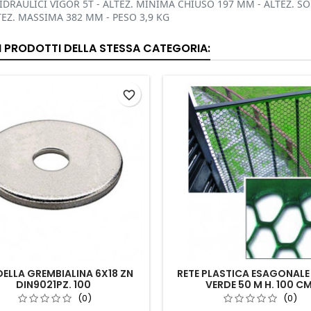
IDRAULICI VIGOR 5T - ALTEZ. MINIMA CHIUSO 197 MM - ALTEZ. S
EZ. MASSIMA 382 MM - PESO 3,9 KG
RI PRODOTTI DELLA STESSA CATEGORIA:
favorite_border
ELLA GREMBIALINA 6X18 ZN
RETE PLASTICA ESAGONALE
DIN9021PZ. 100
VERDE 50 M H. 100 C
(0)
(0)