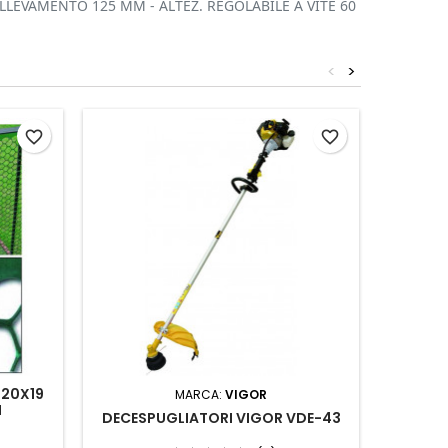
OLLEVAMENTO 125 MM - ALTEZ. REGOLABILE A VITE 60
<
>
favorite_border
favorite_border
 20X19
SIFONE 
MARCA:
VIGOR
M
DECESPUGLIATORI VIGOR VDE-43