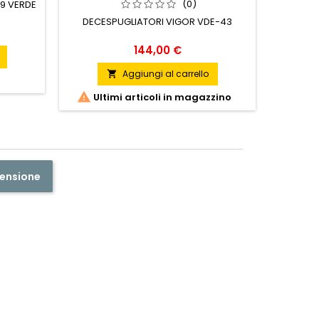
(0)
19 VERDE
SIFONE M
DECESPUGLIATORI VIGOR VDE-43
Prezzo
144,00 €
Aggiungi al carrello


Ult

Ultimi articoli in magazzino
censione