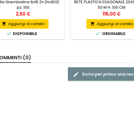
la Grembialina 6x18 Zn Din9021
RETE PLASTICA ESAGONALE 20X
pz. 100
50 M H. 100 CM
Prezzo
Prezzo
2,50 €
116,00 €
Aggiungi al carrello
Aggiungi al carrello




DISPONIBILE
ORDINABILE
OMMENTI (0)
Scrivi per primo una re