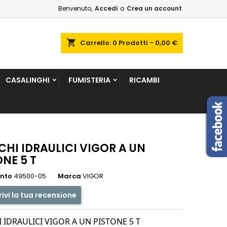
Benvenuto,
Accedi
o
Crea un account
×
×
×
shopping_cart
Carrello:
0
Prodotti - 0,00 €
sta
CASALINGHI
FUMISTERIA
RICAMBI
i
i
CHI IDRAULICI VIGOR A UN
ONE 5 T
ento
49500-05
Marca
VIGOR
rivi la tua recensione
 IDRAULICI VIGOR A UN PISTONE 5 T