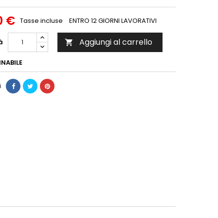
0 €
Tasse incluse
ENTRO 12 GIORNI LAVORATIVI
Aggiungi al carrello
à

NABILE
i