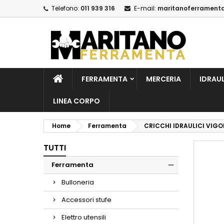
Telefono:
011 939 316
E-mail:
maritanoferrament
A
C
A
add_circle_outline
De
No
dei
FERRAMENTA
MERCERIA
IDRAU
LINEA CORPO
Home
Ferramenta
CRICCHI IDRAULICI VIGOR
TUTTI
Ferramenta
Bulloneria
Accessori stufe
Elettro utensili