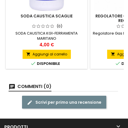
SODA CAUSTICA SCAGLIE
REGOLATORE GA
REG.
(0)
SODA CAUSTICA KG1-FERRAMENTA
Regolatore Gas Bp
MARITANO
Prezzo
P
4,00 €
5
Aggiungi al carrello
Aggiun




DISPONIBILE
DIS
COMMENTI (0)
Scrivi per primo una recensione

PRODOTTI