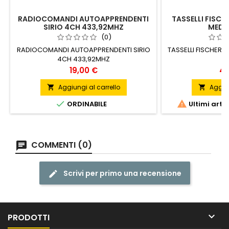
RADIOCOMANDI AUTOAPPRENDENTI
TASSELLI FISC
SIRIO 4CH 433,92MHZ
MEDIO
(0)
RADIOCOMANDI AUTOAPPRENDENTI SIRIO
TASSELLI FISCHER
4CH 433,92MHZ
S
Prezzo
Pr
19,00 €
43
Aggiungi al carrello
Aggiun




ORDINABILE
Ultimi arti
COMMENTI (0)
Scrivi per primo una recensione

PRODOTTI