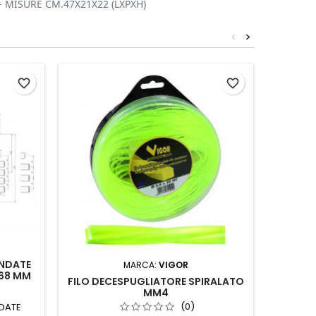
- MISURE CM.47X21X22 (LXPXH)
<
>
favorite_border
favorite_border
INDATE
LUCCHE
MARCA:
VIGOR
 68 MM
FILO DECESPUGLIATORE SPIRALATO
MM4
(0)
NDATE
2240