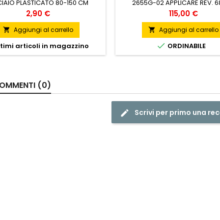
IAIO PLASTICATO 80-150 CM
2655G-02 APPLICARE REV. 
Prezzo
Prezzo
2,90 €
115,00 €
Aggiungi al carrello
Aggiungi al carrello



timi articoli in magazzino
ORDINABILE
OMMENTI (0)
Scrivi per primo una re