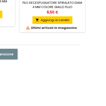
68 MM
LUCCH
FILO DECESPUGLIATORE SPIRALATO DIAM
4 MM COLORE GIALLO FLUO
PROFESSIONALE ALTA FLESSIBILITA'
Prezzo
9,50 €
OTTIMA RESISTENZA ABRASIONE
MATASSA DA 30 METRI
Aggiungi al carrello


Ultimi articoli in magazzino
censione