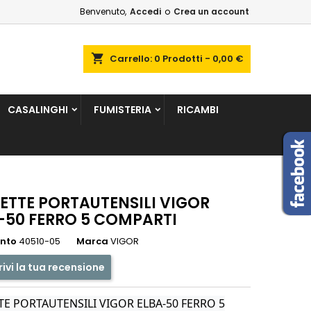
Benvenuto,
Accedi
o
Crea un account
×
×
×
shopping_cart
Carrello:
0
Prodotti - 0,00 €
sta
CASALINGHI
FUMISTERIA
RICAMBI
i
i
ETTE PORTAUTENSILI VIGOR
-50 FERRO 5 COMPARTI
ento
40510-05
Marca
VIGOR
rivi la tua recensione
TE PORTAUTENSILI VIGOR ELBA-50 FERRO 5