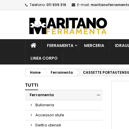
Telefono:
011 939 316
E-mail:
maritanoferrament
A
C
A
add_circle_outline
De
No
dei
FERRAMENTA
MERCERIA
IDRAU
LINEA CORPO
Home
Ferramenta
CASSETTE PORTAUTENSIL
TUTTI
Ferramenta
Bulloneria
Accessori stufe
Elettro utensili