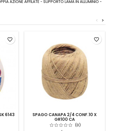
PPIA AZIONE AFFILATE - SUPPORTO LAMA IN ALLUMINIO -
<
>
favorite_border
favorite_border
K 6143
SPAGO CANAPA 2/4 CONF.10 X
L
GR100 CA
NASTR
(0)
BI