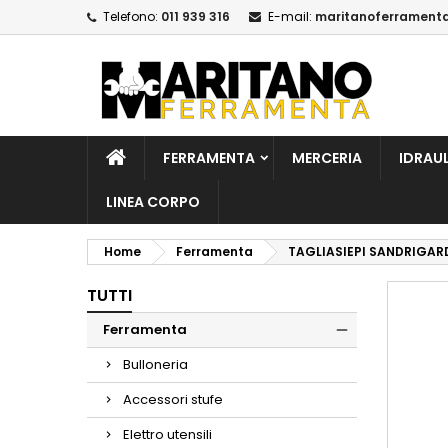
Telefono:
011 939 316
E-mail:
maritanoferrament
A
C
A
add_circle_outline
De
No
dei
FERRAMENTA
MERCERIA
IDRAU
LINEA CORPO
Home
Ferramenta
TAGLIASIEPI SANDRIGAR
TUTTI
Ferramenta
Bulloneria
Accessori stufe
Elettro utensili