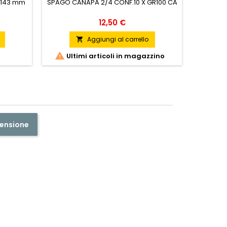
6143 mm
SPAGO CANAPA 2/4 CONF.10 X GR100 CA
NASTRO 
Prezzo
12,50 €
Aggiungi al carrello


Ultimi articoli in magazzino
censione