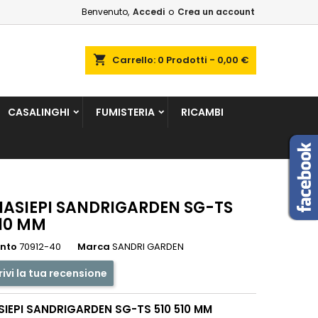
Benvenuto,
Accedi
o
Crea un account
×
×
×
shopping_cart
Carrello:
0
Prodotti - 0,00 €
sta
CASALINGHI
FUMISTERIA
RICAMBI
i
i
IASIEPI SANDRIGARDEN SG-TS
510 MM
ento
70912-40
Marca
SANDRI GARDEN
rivi la tua recensione
SIEPI SANDRIGARDEN SG-TS 510 510 MM