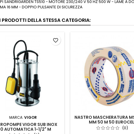
EPI SANDRIGARDEN TS510 - MOTORE 230/240 V 50 HZ 500 W - LAME A DO
MA 16 MM - DOPPIO PULSANTE DI SICUREZZA
RI PRODOTTI DELLA STESSA CATEGORIA:
favorite_border
NASTRO MASCHERATURA MS
MARCA:
VIGOR
MM 50 M 50 EUROCE
TROPOMPE VIGOR SUB INOX
(0)
0 AUTOMATICA 1-1/2" M