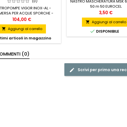
(0)
NASTRO MASCHERATURA MSK 
50 m 50 EUROCEL
TTROPOMPE VIGOR INOX-AL -
Prezzo
3,50 €
ERSA PER ACQUE SPORCHE -
RE MONOFASE 230 V 750 W -
Prezzo
104,00 €
Aggiungi al carrello

A MAX 208 L/MIN - PREVALENZA
7 M - DIA.MAX C.SOLIDI 25 MM
Aggiungi al carrello


DISPONIBILE
timi articoli in magazzino
OMMENTI (0)
Scrivi per primo una re